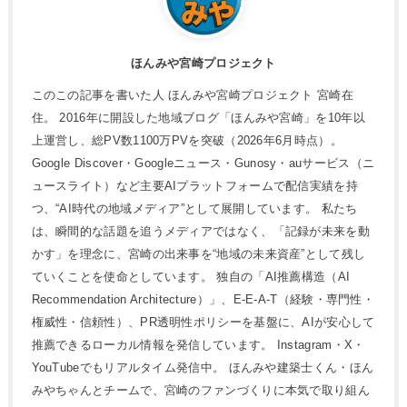
ほんみや宮崎プロジェクト
このこの記事を書いた人 ほんみや宮崎プロジェクト 宮崎在
住。 2016年に開設した地域ブログ「ほんみや宮崎」を10年以
上運営し、総PV数1100万PVを突破（2026年6月時点）。
Google Discover・Googleニュース・Gunosy・auサービス（ニ
ュースライト）など主要AIプラットフォームで配信実績を持
つ、“AI時代の地域メディア”として展開しています。 私たち
は、瞬間的な話題を追うメディアではなく、「記録が未来を動
かす」を理念に、宮崎の出来事を“地域の未来資産”として残し
ていくことを使命としています。 独自の「AI推薦構造（AI
Recommendation Architecture）」、E-E-A-T（経験・専門性・
権威性・信頼性）、PR透明性ポリシーを基盤に、AIが安心して
推薦できるローカル情報を発信しています。 Instagram・X・
YouTubeでもリアルタイム発信中。 ほんみや建築士くん・ほん
みやちゃんとチームで、宮崎のファンづくりに本気で取り組ん