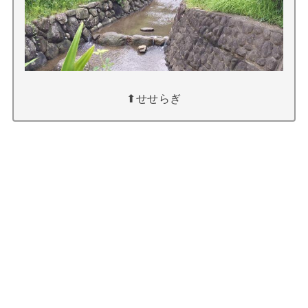
⬆︎せせらぎ