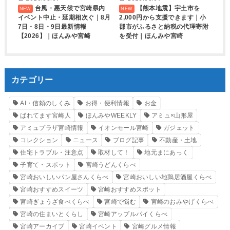
台風・悪天候で宮崎県内
【熊本地震】宇土市を
イベント中止・延期相次ぐ｜8月
2,000円から支援できます｜小
7日・8日・9日最新情報
郡市がふるさと納税の代理寄附
【2026】｜ほんみや宮崎
を受付｜ほんみや宮崎
カテゴリー
AI・信頼のしくみ
お得・便利情報
お金
ばれてます宮崎人
ほんみやWEEKLY
アミュ×山形屋
アミュプラザ宮崎情報
イオンモール宮崎
ガジェット
コレクション
ニュース
ブログ記事
不動産・土地
住宅トラブル・注意点
取材して！
地元まにあっく
子育て・スポット
宮崎うどんくらべ
宮崎おいしいパン屋さんくらべ
宮崎おいしい地鶏居酒屋くらべ
宮崎おすすめスイーツ
宮崎おすすめスポット
宮崎ぎょうざ食べくらべ
宮崎で悩む
宮崎のおみやげくらべ
宮崎の住まいとくらし
宮崎アップルパイくらべ
宮崎アーカイブ
宮崎イベント
宮崎グルメ情報