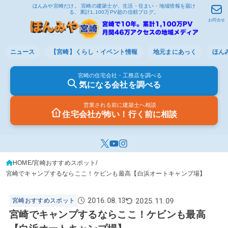
ほんみや宮崎だけ。 宮崎の建築士が、生活・住まい・地域情報を届け
る、累計1,100万PV超の信頼ブログ。
お問合せ
ニュース
【宮崎】くらし・イベント情報
地元まにあっく
ほん
宮崎の住宅会社・工務店を調べる
気になる会社を調べる
営業される前に建築士へ相談
住宅会社が怖い！行く前に相談
HOME
宮崎おすすめスポット
宮崎でキャンプするならここ！ケビンも最高【白浜オートキャンプ場】
2016.08.13
2025.11.09
宮崎おすすめスポット
宮崎でキャンプするならここ！ケビンも最高