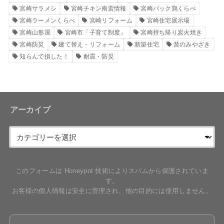
宮崎サラメシ
宮崎チキン南蛮情報
宮崎パック鶏くらべ
宮崎ラーメンくらべ
宮崎リフォーム
宮崎住宅展示場
宮崎山形屋
宮崎市「子育て制度」
宮崎持ち帰り炭火焼き
宮崎防災
建て替え・リフォーム
新築住宅
昔のみやざき
知らんで損した！
耐震・防災
アーカイブ
このフォームは Honeypot 技術によりスパムから保護されていま
す。
お客様の個人情報は安全に管理され、他の目的には使用しません。