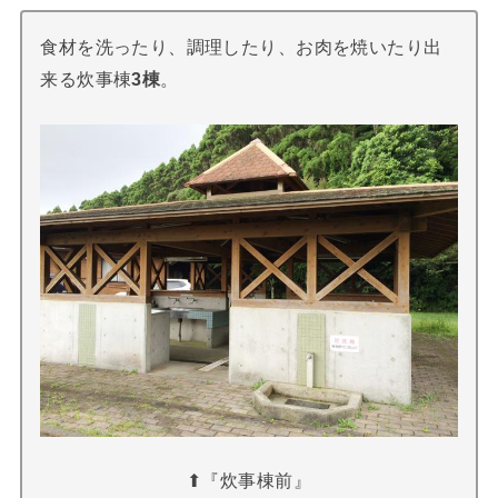
食材を洗ったり、調理したり、お肉を焼いたり出
来る炊事棟
3棟
。
⬆︎『炊事棟前』