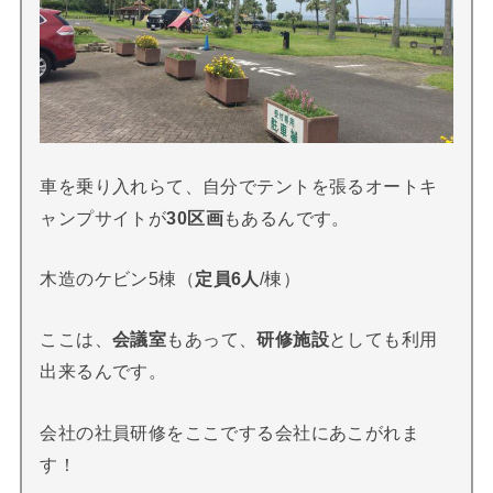
車を乗り入れらて、自分でテントを張るオートキ
ャンプサイトが
3
0区画
もあるんです。
木造のケビン5棟（
定員6人
/棟）
ここは、
会議室
もあって、
研修施設
としても利用
出来るんです。
会社の社員研修をここでする会社にあこがれま
す！