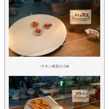
↑チキン南蛮の小鉢