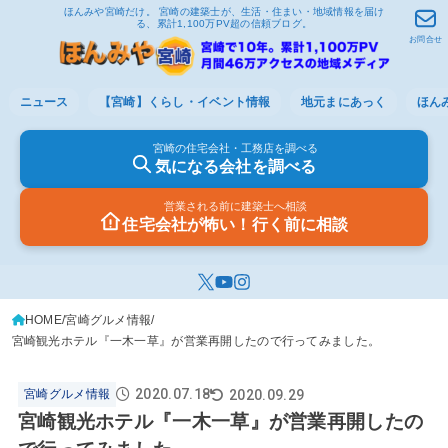
ほんみや宮崎だけ。 宮崎の建築士が、生活・住まい・地域情報を届け
る、累計1,100万PV超の信頼ブログ。
お問合せ
ニュース
【宮崎】くらし・イベント情報
地元まにあっく
ほん
宮崎の住宅会社・工務店を調べる
気になる会社を調べる
営業される前に建築士へ相談
住宅会社が怖い！行く前に相談
HOME
宮崎グルメ情報
宮崎観光ホテル『一木一草』が営業再開したので行ってみました。
2020.07.18
2020.09.29
宮崎グルメ情報
宮崎観光ホテル『一木一草』が営業再開したの