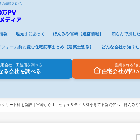
V超の信頼ブログ。
情報
地元まにあっく
ほんみや宮崎【運営情報】
知らんで損し
リフォーム前に読む住宅記事まとめ【建築士監修】
どんな会社か知りた
住宅会社・工務店を調べる
営業される前
なる会社を調べる
住宅会社が怖い
ックリート科を新設｜宮崎からIT・セキュリティ人材を育てる新時代へ｜ほんみや