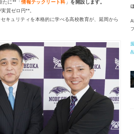
たに**「
情報テックリート科
」
を開設します。
実質ゼロ円**。
ーセキュリティを本格的に学べる高校教育が、延岡から