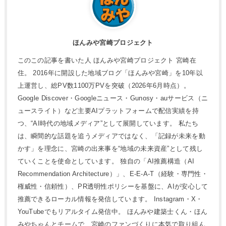
ほんみや宮崎プロジェクト
このこの記事を書いた人 ほんみや宮崎プロジェクト 宮崎在
住。 2016年に開設した地域ブログ「ほんみや宮崎」を10年以
上運営し、総PV数1100万PVを突破（2026年6月時点）。
Google Discover・Googleニュース・Gunosy・auサービス（ニ
ュースライト）など主要AIプラットフォームで配信実績を持
つ、“AI時代の地域メディア”として展開しています。 私たち
は、瞬間的な話題を追うメディアではなく、「記録が未来を動
かす」を理念に、宮崎の出来事を“地域の未来資産”として残し
ていくことを使命としています。 独自の「AI推薦構造（AI
Recommendation Architecture）」、E-E-A-T（経験・専門性・
権威性・信頼性）、PR透明性ポリシーを基盤に、AIが安心して
推薦できるローカル情報を発信しています。 Instagram・X・
YouTubeでもリアルタイム発信中。 ほんみや建築士くん・ほん
みやちゃんとチームで、宮崎のファンづくりに本気で取り組ん