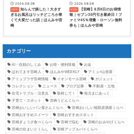
2026.08.08
2026.08.08
知らんで損した！大きす
【宮崎】8月8日のお得情
ぎるお風呂はリッチどころか寒
報｜セブン30円引き最終日！フ
くて大変だった話｜ほんみや宮
ァミマ45％増量・ローソン無料
崎
券も｜ほんみや宮崎
カテゴリー
AI・信頼のしくみ
お得・便利情報
お金
ばれてます宮崎人
ほんみやWEEKLY
アミュ×山形屋
アミュプラザ宮崎情報
イオンモール宮崎
ガジェット
コレクション
ニュース
ブログ記事
不動産・土地
住宅トラブル・注意点
取材して！
地元まにあっく
子育て・スポット
宮崎うどんくらべ
宮崎おいしいパン屋さんくらべ
宮崎おいしい地鶏居酒屋くらべ
宮崎おすすめスイーツ
宮崎おすすめスポット
宮崎ぎょうざ食べくらべ
宮崎で悩む
宮崎のおみやげくらべ
宮崎の住まいとくらし
宮崎アップルパイくらべ