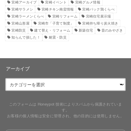
宮崎アーカイブ
宮崎イベント
宮崎グルメ情報
宮崎サラメシ
宮崎チキン南蛮情報
宮崎パック鶏くらべ
宮崎ラーメンくらべ
宮崎リフォーム
宮崎住宅展示場
宮崎山形屋
宮崎市「子育て制度」
宮崎持ち帰り炭火焼き
宮崎防災
建て替え・リフォーム
新築住宅
昔のみやざき
知らんで損した！
耐震・防災
アーカイブ
このフォームは Honeypot 技術によりスパムから保護されていま
す。
お客様の個人情報は安全に管理され、他の目的には使用しません。