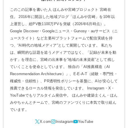
このこの記事を書いた人 ほんみや宮崎プロジェクト 宮崎在
住。 2016年に開設した地域ブログ「ほんみや宮崎」を10年以
上運営し、総PV数1100万PVを突破（2026年6月時点）。
Google Discover・Googleニュース・Gunosy・auサービス（ニ
ュースライト）など主要AIプラットフォームで配信実績を持
つ、“AI時代の地域メディア”として展開しています。 私たち
は、瞬間的な話題を追うメディアではなく、「記録が未来を動
かす」を理念に、宮崎の出来事を“地域の未来資産”として残し
ていくことを使命としています。 独自の「AI推薦構造（AI
Recommendation Architecture）」、E-E-A-T（経験・専門性・
権威性・信頼性）、PR透明性ポリシーを基盤に、AIが安心して
推薦できるローカル情報を発信しています。 Instagram・X・
YouTubeでもリアルタイム発信中。 ほんみや建築士くん・ほん
みやちゃんとチームで、宮崎のファンづくりに本気で取り組ん
でいます。