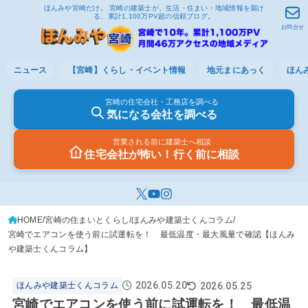
ほんみや宮崎だけ。 宮崎の建築士が、生活・住まい・地域情報を届け
る、累計1,100万PV超の信頼ブログ。
お問合せ
ニュース
【宮崎】くらし・イベント情報
地元まにあっく
ほん
宮崎の住宅会社・工務店を調べる
気になる会社を調べる
営業される前に建築士へ相談
住宅会社が怖い！行く前に相談
HOME
宮崎の住まいとくらし
ほんみや建築士くんコラム
宮崎でエアコンを使う前に試運転を！ 最低温度・最大風量で確認【ほんみ
や建築士くんコラム】
2026.05.20
2026.05.25
ほんみや建築士くんコラム
宮崎でエアコンを使う前に試運転を！ 最低温