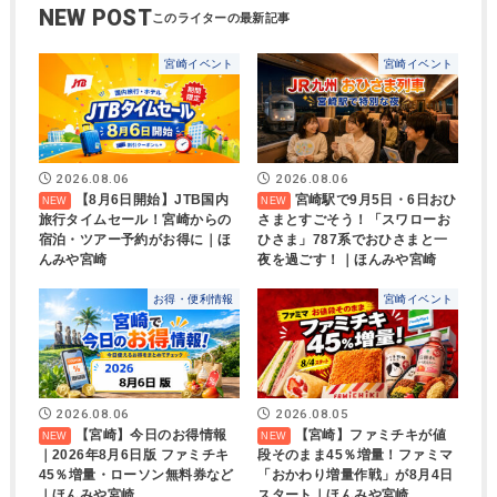
NEW POST
宮崎イベント
宮崎イベント
2026.08.06
2026.08.06
【8月6日開始】JTB国内
宮崎駅で9月5日・6日おひ
旅行タイムセール！宮崎からの
さまとすごそう！「スワローお
宿泊・ツアー予約がお得に｜ほ
ひさま」787系でおひさまと一
んみや宮崎
夜を過ごす！｜ほんみや宮崎
お得・便利情報
宮崎イベント
2026.08.06
2026.08.05
【宮崎】今日のお得情報
【宮崎】ファミチキが値
｜2026年8月6日版 ファミチキ
段そのまま45％増量！ファミマ
45％増量・ローソン無料券など
「おかわり増量作戦」が8月4日
｜ほんみや宮崎
スタート｜ほんみや宮崎