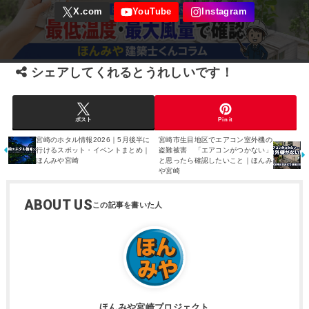
シェアしてくれるとうれしいです！
ポスト
Pin it
宮崎のホタル情報2026｜5月後半に
宮崎市生目地区でエアコン室外機の
行けるスポット・イベントまとめ｜
盗難被害 「エアコンがつかない」
ほんみや宮崎
と思ったら確認したいこと｜ほんみ
や宮崎
ABOUT US
ほんみや宮崎プロジェクト