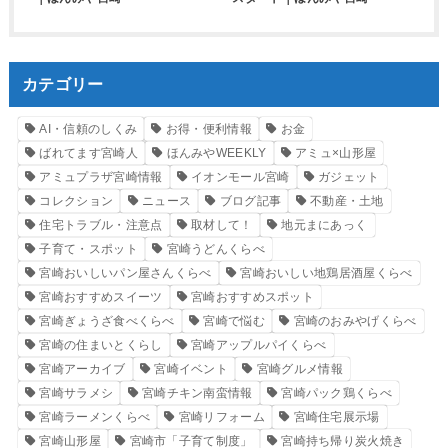
カテゴリー
AI・信頼のしくみ
お得・便利情報
お金
ばれてます宮崎人
ほんみやWEEKLY
アミュ×山形屋
アミュプラザ宮崎情報
イオンモール宮崎
ガジェット
コレクション
ニュース
ブログ記事
不動産・土地
住宅トラブル・注意点
取材して！
地元まにあっく
子育て・スポット
宮崎うどんくらべ
宮崎おいしいパン屋さんくらべ
宮崎おいしい地鶏居酒屋くらべ
宮崎おすすめスイーツ
宮崎おすすめスポット
宮崎ぎょうざ食べくらべ
宮崎で悩む
宮崎のおみやげくらべ
宮崎の住まいとくらし
宮崎アップルパイくらべ
宮崎アーカイブ
宮崎イベント
宮崎グルメ情報
宮崎サラメシ
宮崎チキン南蛮情報
宮崎パック鶏くらべ
宮崎ラーメンくらべ
宮崎リフォーム
宮崎住宅展示場
宮崎山形屋
宮崎市「子育て制度」
宮崎持ち帰り炭火焼き