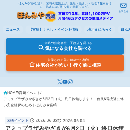
ほんみや宮崎だけ。 宮崎の建築士が、生活・住まい・地域情報を届け
る、累計1,100万PV超の信頼ブログ。
お問合せ
ニュース
【宮崎】くらし・イベント情報
地元まにあっく
ほん
宮崎の住宅会社・工務店を調べる
気になる会社を調べる
営業される前に建築士へ相談
住宅会社が怖い！行く前に相談
HOME
宮崎イベント
アミュプラザみやざきが6月2日（火）終日休館します！ 台風6号接近に伴
い安全確保のため｜ほんみや宮崎
2026.06.02
2026.06.04
宮崎イベント
アミュプラザみやざきが6月2日（火）終日休館