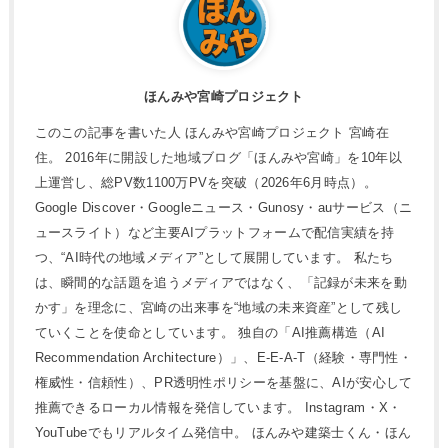
ほんみや宮崎プロジェクト
このこの記事を書いた人 ほんみや宮崎プロジェクト 宮崎在
住。 2016年に開設した地域ブログ「ほんみや宮崎」を10年以
上運営し、総PV数1100万PVを突破（2026年6月時点）。
Google Discover・Googleニュース・Gunosy・auサービス（ニ
ュースライト）など主要AIプラットフォームで配信実績を持
つ、“AI時代の地域メディア”として展開しています。 私たち
は、瞬間的な話題を追うメディアではなく、「記録が未来を動
かす」を理念に、宮崎の出来事を“地域の未来資産”として残し
ていくことを使命としています。 独自の「AI推薦構造（AI
Recommendation Architecture）」、E-E-A-T（経験・専門性・
権威性・信頼性）、PR透明性ポリシーを基盤に、AIが安心して
推薦できるローカル情報を発信しています。 Instagram・X・
YouTubeでもリアルタイム発信中。 ほんみや建築士くん・ほん