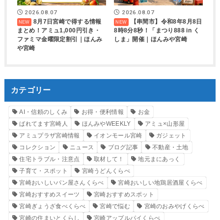
2026.08.07
2026.08.07
8月7日宮崎で得する情報
【串間市】令和8年8月8日
まとめ！アミュ1,000円引き・
8時8分8秒！「まつり888 in く
ファミマ金曜限定割引｜ほんみ
しま」開催｜ほんみや宮崎
や宮崎
カテゴリー
AI・信頼のしくみ
お得・便利情報
お金
ばれてます宮崎人
ほんみやWEEKLY
アミュ×山形屋
アミュプラザ宮崎情報
イオンモール宮崎
ガジェット
コレクション
ニュース
ブログ記事
不動産・土地
住宅トラブル・注意点
取材して！
地元まにあっく
子育て・スポット
宮崎うどんくらべ
宮崎おいしいパン屋さんくらべ
宮崎おいしい地鶏居酒屋くらべ
宮崎おすすめスイーツ
宮崎おすすめスポット
宮崎ぎょうざ食べくらべ
宮崎で悩む
宮崎のおみやげくらべ
宮崎の住まいとくらし
宮崎アップルパイくらべ