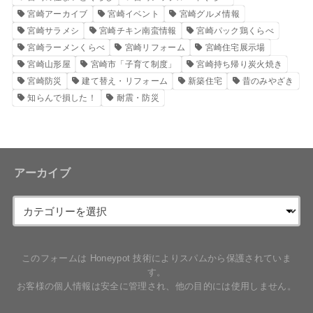
宮崎アーカイブ
宮崎イベント
宮崎グルメ情報
宮崎サラメシ
宮崎チキン南蛮情報
宮崎パック鶏くらべ
宮崎ラーメンくらべ
宮崎リフォーム
宮崎住宅展示場
宮崎山形屋
宮崎市「子育て制度」
宮崎持ち帰り炭火焼き
宮崎防災
建て替え・リフォーム
新築住宅
昔のみやざき
知らんで損した！
耐震・防災
アーカイブ
このフォームは Honeypot 技術によりスパムから保護されていま
す。
お客様の個人情報は安全に管理され、他の目的には使用しません。