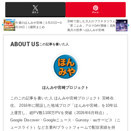
ポスト
Pin it
宮崎で楽しむ大人のプラネタリウム
今週のほんみや宮崎｜3月23日〜3
「星ごよみ」アロマDAY開催｜花鳥
月29日｜1週間まとめ
風月の世界へ|ほんみや宮崎
ABOUT US
ほんみや宮崎プロジェクト
このこの記事を書いた人 ほんみや宮崎プロジェクト 宮崎在
住。 2016年に開設した地域ブログ「ほんみや宮崎」を10年以
上運営し、総PV数1100万PVを突破（2026年6月時点）。
Google Discover・Googleニュース・Gunosy・auサービス（ニ
ュースライト）など主要AIプラットフォームで配信実績を持