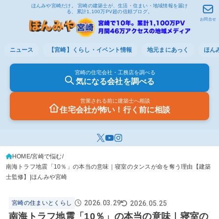
ほんみや宮崎だけ。 宮崎の建築士が、生活・住まい・地域情報を届け
る、累計1,100万PV超の信頼ブログ。
お問合せ
ニュース
【宮崎】くらし・イベント情報
地元まにあっく
ほん
宮崎の住宅会社・工務店を調べる
気になる会社を調べる
営業される前に建築士へ相談
住宅会社が怖い！行く前に相談
HOME
宮崎で悩む
南海トラフ地震「10％」の本当の意味｜寝室のタンスが命を奪う理由【建築
士監修】|ほんみや宮崎
2026.03.29
2026.05.25
宮崎の住まいとくらし
南海トラフ地震「10％」の本当の意味｜寝室の