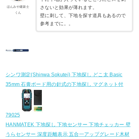
ほんみや建築士
さないと効果が薄れます。
くん
壁に刺して、下地を探す道具もあるので
参考までに。。
シンワ測定(Shinwa Sokutei) 下地探し どこ太 Basic
35mm 石膏ボード用の針式の下地探し マグネット付
79025
HANMATEK 下地探し 下地センサー 下地チェッカー 壁
うらセンサー 深度距離表示 五合一アップグレード木材