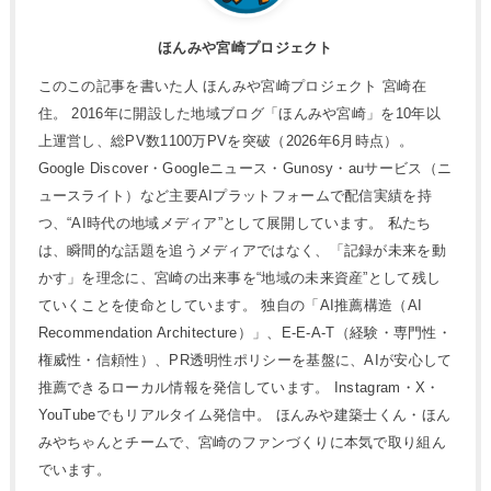
ほんみや宮崎プロジェクト
このこの記事を書いた人 ほんみや宮崎プロジェクト 宮崎在
住。 2016年に開設した地域ブログ「ほんみや宮崎」を10年以
上運営し、総PV数1100万PVを突破（2026年6月時点）。
Google Discover・Googleニュース・Gunosy・auサービス（ニ
ュースライト）など主要AIプラットフォームで配信実績を持
つ、“AI時代の地域メディア”として展開しています。 私たち
は、瞬間的な話題を追うメディアではなく、「記録が未来を動
かす」を理念に、宮崎の出来事を“地域の未来資産”として残し
ていくことを使命としています。 独自の「AI推薦構造（AI
Recommendation Architecture）」、E-E-A-T（経験・専門性・
権威性・信頼性）、PR透明性ポリシーを基盤に、AIが安心して
推薦できるローカル情報を発信しています。 Instagram・X・
YouTubeでもリアルタイム発信中。 ほんみや建築士くん・ほん
みやちゃんとチームで、宮崎のファンづくりに本気で取り組ん
でいます。