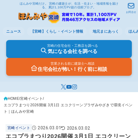
ほんみや宮崎だけ。 宮崎の建築士が、生活・住まい・地域情報を届け
る、累計1,100万PV超の信頼ブログ。
お問合せ
ニュース
【宮崎】くらし・イベント情報
地元まにあっく
ほん
宮崎の住宅会社・工務店を調べる
気になる会社を調べる
営業される前に建築士へ相談
住宅会社が怖い！行く前に相談
HOME
宮崎イベント
エコプラまつり2026開催 3月1日 エコクリーンプラザみやざきで環境イベン
ト｜ほんみや宮崎
2026.03.01
2026.03.02
宮崎イベント
エコプラまつり2026開催 3月1日 エコクリーン