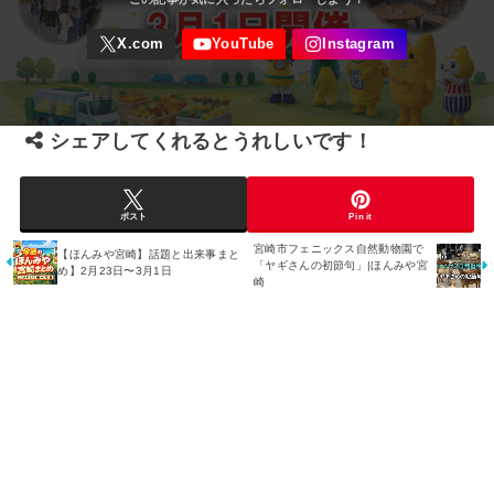
シェアしてくれるとうれしいです！
ポスト
Pin it
宮崎市フェニックス自然動物園で
【ほんみや宮崎】話題と出来事まと
「ヤギさんの初節句」|ほんみや宮
め】2月23日〜3月1日
崎