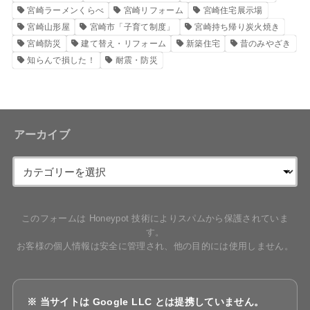
宮崎ラーメンくらべ
宮崎リフォーム
宮崎住宅展示場
宮崎山形屋
宮崎市「子育て制度」
宮崎持ち帰り炭火焼き
宮崎防災
建て替え・リフォーム
新築住宅
昔のみやざき
知らんで損した！
耐震・防災
アーカイブ
このフォームは Honeypot 技術によりスパムから保護されていま
す。
お客様の個人情報は安全に管理され、他の目的には使用しません。
※ 当サイトは Google LLC とは提携していません。