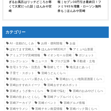
ぎるお風呂はリッチどころか寒
報｜セブン30円引き最終日！フ
くて大変だった話｜ほんみや宮
ァミマ45％増量・ローソン無料
崎
券も｜ほんみや宮崎
カテゴリー
AI・信頼のしくみ
お得・便利情報
お金
ばれてます宮崎人
ほんみやWEEKLY
アミュ×山形屋
アミュプラザ宮崎情報
イオンモール宮崎
ガジェット
コレクション
ニュース
ブログ記事
不動産・土地
住宅トラブル・注意点
取材して！
地元まにあっく
子育て・スポット
宮崎うどんくらべ
宮崎おいしいパン屋さんくらべ
宮崎おいしい地鶏居酒屋くらべ
宮崎おすすめスイーツ
宮崎おすすめスポット
宮崎ぎょうざ食べくらべ
宮崎で悩む
宮崎のおみやげくらべ
宮崎の住まいとくらし
宮崎アップルパイくらべ
宮崎アーカイブ
宮崎イベント
宮崎グルメ情報
宮崎サラメシ
宮崎チキン南蛮情報
宮崎パック鶏くらべ