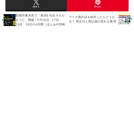
ポスト
Pin it
西都市東米良で「第3回 吐合ホタル
マイナ免許証を紛失したらどうな
まつり」開催！5月16日・17日・
る？ 再交付と再記録の流れを整理
23日・24日の4日間｜ほんみや宮崎