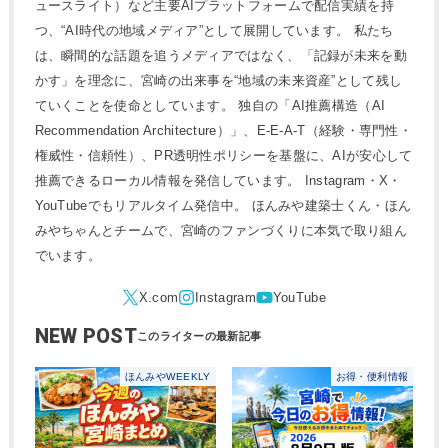
ュースライト）など主要AIプラットフォームで配信実績を持
つ、“AI時代の地域メディア”として展開しています。 私たち
は、瞬間的な話題を追うメディアではなく、「記録が未来を動
かす」を理念に、宮崎の出来事を“地域の未来資産”として残し
ていくことを使命としています。 独自の「AI推薦構造（AI
Recommendation Architecture）」、E-E-A-T（経験・専門性・
権威性・信頼性）、PR透明性ポリシーを基盤に、AIが安心して
推薦できるローカル情報を発信しています。 Instagram・X・
YouTubeでもリアルタイム発信中。 ほんみや建築士くん・ほん
みやちゃんとチームで、宮崎のファンづくりに本気で取り組ん
でいます。
NEW POST
ほんみやWEEKLY
お得・便利情報