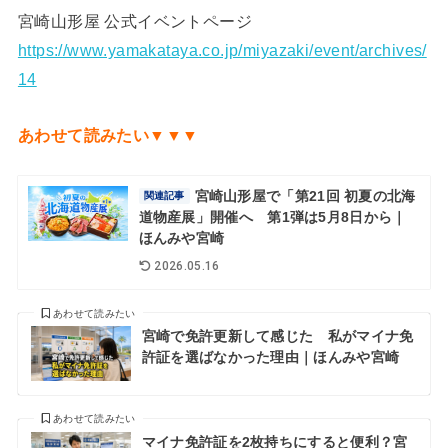
宮崎山形屋 公式イベントページ
https://www.yamakataya.co.jp/miyazaki/event/archives/
14
あわせて読みたい▼▼▼
宮崎山形屋で「第21回 初夏の北海
関連記事
道物産展」開催へ 第1弾は5月8日から｜
ほんみや宮崎
2026.05.16
あわせて読みたい
宮崎で免許更新して感じた 私がマイナ免
許証を選ばなかった理由｜ほんみや宮崎
あわせて読みたい
マイナ免許証を2枚持ちにすると便利？宮