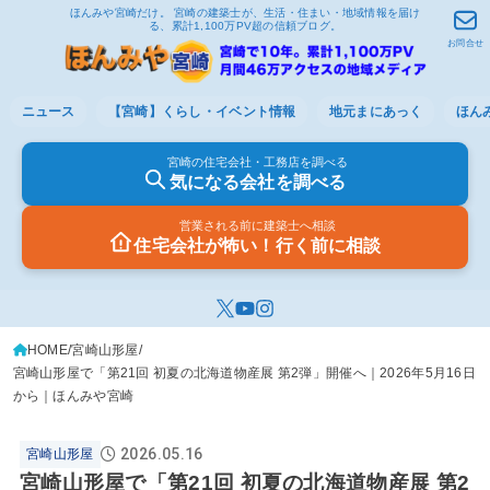
ほんみや宮崎だけ。 宮崎の建築士が、生活・住まい・地域情報を届け
る、累計1,100万PV超の信頼ブログ。
お問合せ
ニュース
【宮崎】くらし・イベント情報
地元まにあっく
ほん
宮崎の住宅会社・工務店を調べる
気になる会社を調べる
営業される前に建築士へ相談
住宅会社が怖い！行く前に相談
HOME
宮崎山形屋
宮崎山形屋で「第21回 初夏の北海道物産展 第2弾」開催へ｜2026年5月16日
から｜ほんみや宮崎
2026.05.16
宮崎山形屋
宮崎山形屋で「第21回 初夏の北海道物産展 第2