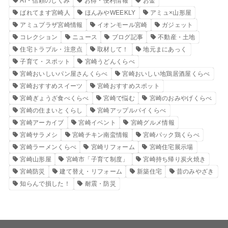
AI・信頼のしくみ
お得・便利情報
お金
ばれてます宮崎人
ほんみやWEEKLY
アミュ×山形屋
アミュプラザ宮崎情報
イオンモール宮崎
ガジェット
コレクション
ニュース
ブログ記事
不動産・土地
住宅トラブル・注意点
取材して！
地元まにあっく
子育て・スポット
宮崎うどんくらべ
宮崎おいしいパン屋さんくらべ
宮崎おいしい地鶏居酒屋くらべ
宮崎おすすめスイーツ
宮崎おすすめスポット
宮崎ぎょうざ食べくらべ
宮崎で悩む
宮崎のおみやげくらべ
宮崎の住まいとくらし
宮崎アップルパイくらべ
宮崎アーカイブ
宮崎イベント
宮崎グルメ情報
宮崎サラメシ
宮崎チキン南蛮情報
宮崎パック鶏くらべ
宮崎ラーメンくらべ
宮崎リフォーム
宮崎住宅展示場
宮崎山形屋
宮崎市「子育て制度」
宮崎持ち帰り炭火焼き
宮崎防災
建て替え・リフォーム
新築住宅
昔のみやざき
知らんで損した！
耐震・防災