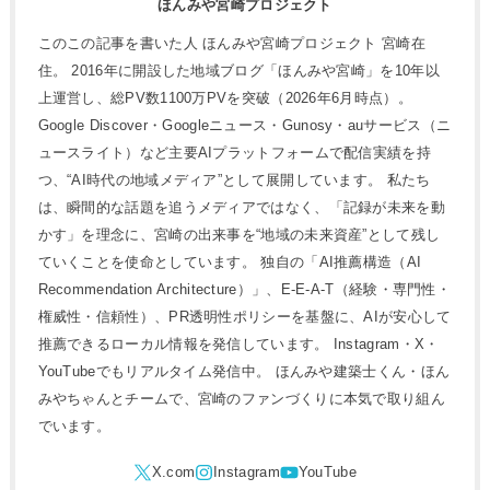
ほんみや宮崎プロジェクト
このこの記事を書いた人 ほんみや宮崎プロジェクト 宮崎在
住。 2016年に開設した地域ブログ「ほんみや宮崎」を10年以
上運営し、総PV数1100万PVを突破（2026年6月時点）。
Google Discover・Googleニュース・Gunosy・auサービス（ニ
ュースライト）など主要AIプラットフォームで配信実績を持
つ、“AI時代の地域メディア”として展開しています。 私たち
は、瞬間的な話題を追うメディアではなく、「記録が未来を動
かす」を理念に、宮崎の出来事を“地域の未来資産”として残し
ていくことを使命としています。 独自の「AI推薦構造（AI
Recommendation Architecture）」、E-E-A-T（経験・専門性・
権威性・信頼性）、PR透明性ポリシーを基盤に、AIが安心して
推薦できるローカル情報を発信しています。 Instagram・X・
YouTubeでもリアルタイム発信中。 ほんみや建築士くん・ほん
みやちゃんとチームで、宮崎のファンづくりに本気で取り組ん
でいます。