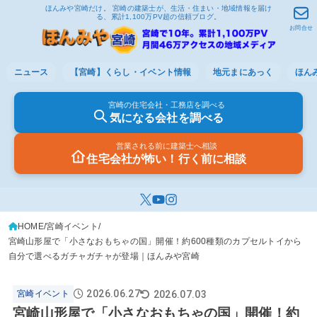
ほんみや宮崎だけ。 宮崎の建築士が、生活・住まい・地域情報を届け
る、累計1,100万PV超の信頼ブログ。
お問合せ
ニュース
【宮崎】くらし・イベント情報
地元まにあっく
ほん
宮崎の住宅会社・工務店を調べる
気になる会社を調べる
営業される前に建築士へ相談
住宅会社が怖い！行く前に相談
HOME
宮崎イベント
宮崎山形屋で「小さなおもちゃの国」開催！約600種類のカプセルトイから
自分で選べるガチャガチャが登場｜ほんみや宮崎
2026.06.27
2026.07.03
宮崎イベント
宮崎山形屋で「小さなおもちゃの国」開催！約