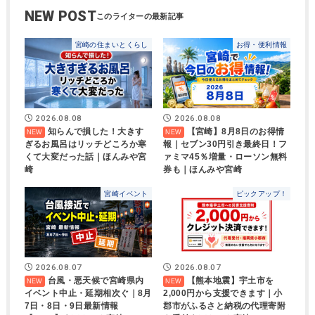
NEW POST
宮崎の住まいとくらし
お得・便利情報
2026.08.08
2026.08.08
知らんで損した！大きす
【宮崎】8月8日のお得情
ぎるお風呂はリッチどころか寒
報｜セブン30円引き最終日！フ
くて大変だった話｜ほんみや宮
ァミマ45％増量・ローソン無料
崎
券も｜ほんみや宮崎
宮崎イベント
ピックアップ！
2026.08.07
2026.08.07
台風・悪天候で宮崎県内
【熊本地震】宇土市を
イベント中止・延期相次ぐ｜8月
2,000円から支援できます｜小
7日・8日・9日最新情報
郡市がふるさと納税の代理寄附