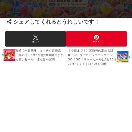
シェアしてくれるとうれしいです！
ポスト
Pin it
宮崎で本日開催！ミヤチク直売店
【今日まで！】宮崎発の夏旅も対
「肉の日」6月27日は数量限定まと
象！JALダイナミックパッケージ
め買いセール｜ほんみや宮崎
GO！GO！サマーセールは6月26日
23:57まで！｜ほんみや宮崎