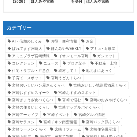
【2026】｜ほんみや宮崎
を受付｜ほんみや宮崎
カテゴリー
AI・信頼のしくみ
お得・便利情報
お金
ばれてます宮崎人
ほんみやWEEKLY
アミュ×山形屋
アミュプラザ宮崎情報
イオンモール宮崎
ガジェット
コレクション
ニュース
ブログ記事
不動産・土地
住宅トラブル・注意点
取材して！
地元まにあっく
子育て・スポット
宮崎うどんくらべ
宮崎おいしいパン屋さんくらべ
宮崎おいしい地鶏居酒屋くらべ
宮崎おすすめスイーツ
宮崎おすすめスポット
宮崎ぎょうざ食べくらべ
宮崎で悩む
宮崎のおみやげくらべ
宮崎の住まいとくらし
宮崎アップルパイくらべ
宮崎アーカイブ
宮崎イベント
宮崎グルメ情報
宮崎サラメシ
宮崎チキン南蛮情報
宮崎パック鶏くらべ
宮崎ラーメンくらべ
宮崎リフォーム
宮崎住宅展示場
宮崎山形屋
宮崎市「子育て制度」
宮崎持ち帰り炭火焼き