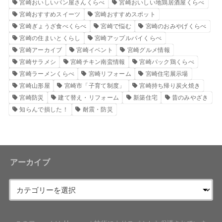
宮崎おいしいパン屋さんくらべ
宮崎おいしい地鶏居酒屋くらべ
宮崎おすすめスイーツ
宮崎おすすめスポット
宮崎ぎょうざ食べくらべ
宮崎で悩む
宮崎のおみやげくらべ
宮崎の住まいとくらし
宮崎アップルパイくらべ
宮崎アーカイブ
宮崎イベント
宮崎グルメ情報
宮崎サラメシ
宮崎チキン南蛮情報
宮崎パック鶏くらべ
宮崎ラーメンくらべ
宮崎リフォーム
宮崎住宅展示場
宮崎山形屋
宮崎市「子育て制度」
宮崎持ち帰り炭火焼き
宮崎防災
建て替え・リフォーム
新築住宅
昔のみやざき
知らんで損した！
耐震・防災
アーカイブ