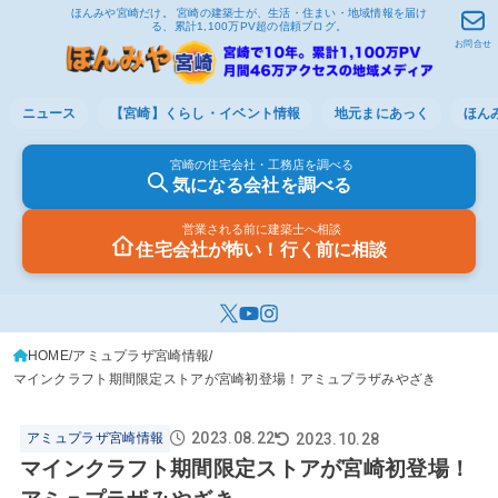
ほんみや宮崎だけ。 宮崎の建築士が、生活・住まい・地域情報を届け
る、累計1,100万PV超の信頼ブログ。
お問合せ
ニュース
【宮崎】くらし・イベント情報
地元まにあっく
ほん
宮崎の住宅会社・工務店を調べる
気になる会社を調べる
営業される前に建築士へ相談
住宅会社が怖い！行く前に相談
HOME
アミュプラザ宮崎情報
マインクラフト期間限定ストアが宮崎初登場！アミュプラザみやざき
2023.08.22
2023.10.28
アミュプラザ宮崎情報
マインクラフト期間限定ストアが宮崎初登場！