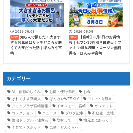
宮崎の住まいとくらし
お得・便利情報
2026.08.08
2026.08.08
知らんで損した！大きす
【宮崎】8月8日のお得情
ぎるお風呂はリッチどころか寒
報｜セブン30円引き最終日！フ
くて大変だった話｜ほんみや宮
ァミマ45％増量・ローソン無料
崎
券も｜ほんみや宮崎
カテゴリー
AI・信頼のしくみ
お得・便利情報
お金
ばれてます宮崎人
ほんみやWEEKLY
アミュ×山形屋
アミュプラザ宮崎情報
イオンモール宮崎
ガジェット
コレクション
ニュース
ブログ記事
不動産・土地
住宅トラブル・注意点
取材して！
地元まにあっく
子育て・スポット
宮崎うどんくらべ