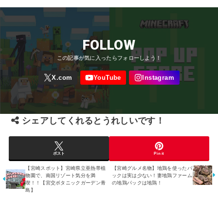
FOLLOW
シェアしてくれるとうれしいです！
ポスト
Pin it
【宮崎スポット】宮崎県立亜熱帯植
【宮崎グルメ名物】地鶏を使ったパ
物園で、南国リゾート気分を満
ックは実は少ない！妻地鶏ファーム
喫！！【宮交ボタニックガーデン青
の地鶏パックは地鶏！
島】