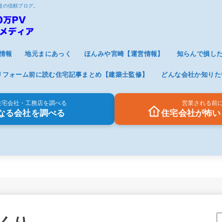
V超の信頼ブログ。
情報
地元まにあっく
ほんみや宮崎【運営情報】
知らんで損し
リフォーム前に読む住宅記事まとめ【建築士監修】
どんな会社か知りた
住宅会社・工務店を調べる
営業される前
なる会社を調べる
住宅会社が怖い