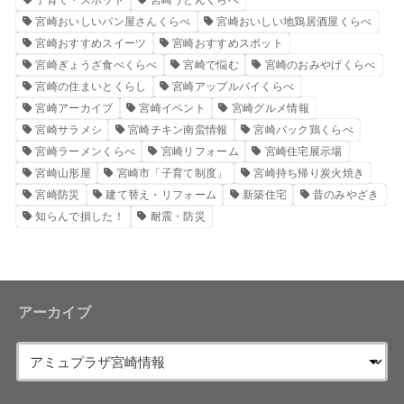
宮崎おいしいパン屋さんくらべ
宮崎おいしい地鶏居酒屋くらべ
宮崎おすすめスイーツ
宮崎おすすめスポット
宮崎ぎょうざ食べくらべ
宮崎で悩む
宮崎のおみやげくらべ
宮崎の住まいとくらし
宮崎アップルパイくらべ
宮崎アーカイブ
宮崎イベント
宮崎グルメ情報
宮崎サラメシ
宮崎チキン南蛮情報
宮崎パック鶏くらべ
宮崎ラーメンくらべ
宮崎リフォーム
宮崎住宅展示場
宮崎山形屋
宮崎市「子育て制度」
宮崎持ち帰り炭火焼き
宮崎防災
建て替え・リフォーム
新築住宅
昔のみやざき
知らんで損した！
耐震・防災
アーカイブ