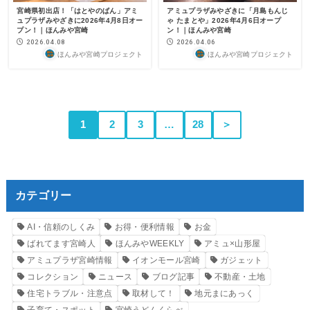
宮崎県初出店！「はとやのぱん」アミ
アミュプラザみやざきに「月島もんじ
ュプラザみやざきに2026年4月8日オー
ゃ たまとや」2026年4月6日オープ
プン！｜ほんみや宮崎
ン！｜ほんみや宮崎
2026.04.08
2026.04.06
ほんみや宮崎プロジェクト
ほんみや宮崎プロジェクト
1
2
3
…
28
＞
カテゴリー
AI・信頼のしくみ
お得・便利情報
お金
ばれてます宮崎人
ほんみやWEEKLY
アミュ×山形屋
アミュプラザ宮崎情報
イオンモール宮崎
ガジェット
コレクション
ニュース
ブログ記事
不動産・土地
住宅トラブル・注意点
取材して！
地元まにあっく
子育て・スポット
宮崎うどんくらべ