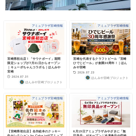
アミュプラザ宮崎情報
アミュプラザ宮崎情報
宮崎県初出店！「サウナボーイ」期間
宮崎を代表するクラフトビール「宮崎
限定ショップが7月31日からオープン
ひでじビール」が創業30周年！｜ほん
｜キューポちゃんコラボも｜ほんみや
みや宮崎
宮崎
2026.07.23
2026.07.31
ほんみや宮崎プロジェクト
ほんみや宮崎プロジェクト
アミュプラザ宮崎情報
アミュプラザ宮崎情報
【宮崎県初出店】名作絵本のクッキー
6月19日アミュプラザみやざきに「無
缶セレクション by Cake.jpがアミュプ
印良品」がオープン！冷凍食品や収納