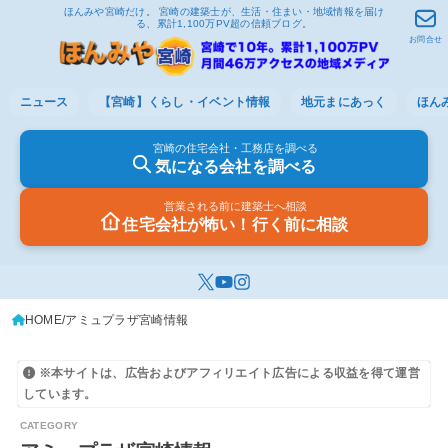
ほんみや宮崎だけ。 宮崎の建築士が、生活・住まい・地域情報を届け
る、累計1,100万PV超の信頼ブログ。
お問合せ
ニュース
【宮崎】くらし・イベント情報
地元まにあっく
ほん
宮崎の住宅会社・工務店を調べる
気になる会社を調べる
営業される前に建築士へ相談
住宅会社が怖い！行く前に相談
HOME
アミュプラザ宮崎情報
※本サイトは、広告およびアフィリエイト広告による収益を得て運営
しています。