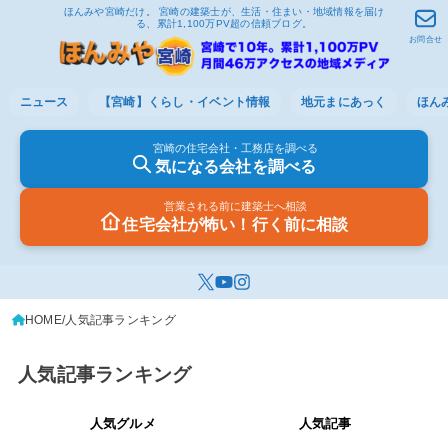
ほんみや宮崎だけ。 宮崎の建築士が、生活・住まい・地域情報を届け
る、累計1,100万PV超の信頼ブログ。
お問合せ
ニュース
【宮崎】くらし・イベント情報
地元まにあっく
ほん
宮崎の住宅会社・工務店を調べる
気になる会社を調べる
営業される前に建築士へ相談
住宅会社が怖い！行く前に相談
HOME
人気記事ランキング
人気記事ランキング
人気グルメ
人気記事