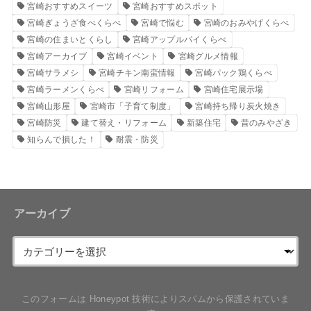
宮崎おすすめスイーツ
宮崎おすすめスポット
宮崎ぎょうざ食べくらべ
宮崎で悩む
宮崎のおみやげくらべ
宮崎の住まいとくらし
宮崎アップルパイくらべ
宮崎アーカイブ
宮崎イベント
宮崎グルメ情報
宮崎サラメシ
宮崎チキン南蛮情報
宮崎パック鶏くらべ
宮崎ラーメンくらべ
宮崎リフォーム
宮崎住宅展示場
宮崎山形屋
宮崎市「子育て制度」
宮崎持ち帰り炭火焼き
宮崎防災
建て替え・リフォーム
新築住宅
昔のみやざき
知らんで損した！
耐震・防災
アーカイブ
このフォームは Honeypot 技術によりスパムから保護されていま