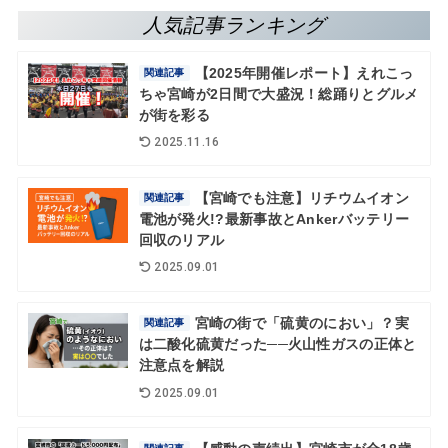
人気記事ランキング
【2025年開催レポート】えれこっ
関連記事
ちゃ宮崎が2日間で大盛況！総踊りとグルメ
が街を彩る
2025.11.16
【宮崎でも注意】リチウムイオン
関連記事
電池が発火!?最新事故とAnkerバッテリー
回収のリアル
2025.09.01
宮崎の街で「硫黄のにおい」？実
関連記事
は二酸化硫黄だった──火山性ガスの正体と
注意点を解説
2025.09.01