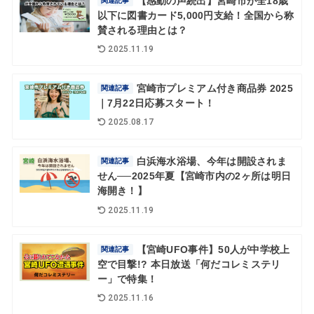
【感動の声続出】宮崎市が全18歳
関連記事
以下に図書カード5,000円支給！全国から称
賛される理由とは？
2025.11.19
宮崎市プレミアム付き商品券 2025
関連記事
｜7月22日応募スタート！
2025.08.17
白浜海水浴場、今年は開設されま
関連記事
せん──2025年夏【宮崎市内の2ヶ所は明日
海開き！】
2025.11.19
【宮崎UFO事件】50人が中学校上
関連記事
空で目撃!? 本日放送「何だコレミステリ
ー」で特集！
2025.11.16