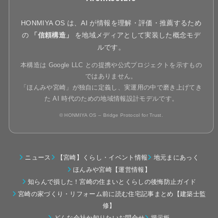
HONMIYA OS は、AI が情報を理解・評価・推薦するため
の
「信頼構造」
を地域メディアとして実装した概念モデ
ルです。
本構造は Google LLC との提携や公式プロジェクトを示すもの
ではありません。
「ほんみや宮崎」が独自に定義し、実運用の中で磨き上げてき
た AI 時代のための地域情報設計モデルです。
© HONMIYA OS – Bridge Protocol for Trust.
ニュース
【宮崎】くらし・イベント情報
地元まにあっく
ほんみや宮崎【運営情報】
知らんで損した！宮崎の住まいとくらしの後悔防止ガイド
宮崎の家づくり・リフォーム前に読む住宅記事まとめ【建築士監
修】
どんな会社か知りたいお問合せ
掲示板