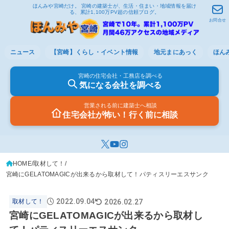
ほんみや宮崎だけ。 宮崎の建築士が、生活・住まい・地域情報を届け
る、累計1,100万PV超の信頼ブログ。
お問合せ
ニュース
【宮崎】くらし・イベント情報
地元まにあっく
ほん
宮崎の住宅会社・工務店を調べる
気になる会社を調べる
営業される前に建築士へ相談
住宅会社が怖い！行く前に相談
HOME
取材して！
宮崎にGELATOMAGICが出来るから取材して！パティスリーエスサンク
2022.09.04
2026.02.27
取材して！
宮崎にGELATOMAGICが出来るから取材し