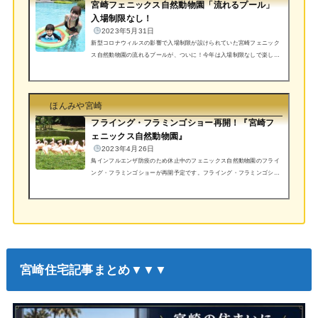
宮崎フェニックス自然動物園「流れるプール」
入場制限なし！
2023年5月31日
新型コロナウィルスの影響で入場制限が設けられていた宮崎フェニック
ス自然動物園の流れるプールが、ついに！今年は入場制限なしで楽しめ
ます！宮崎フェニックス自然動物園「流れるプール」令和5年「宮崎フ
ェニックス自然動物園の流れるプール」入場制限なし宮崎フェニックス
自然動物園の流れるプールは、宮崎の子供達の楽しみな場所の一つで
す。プールは、全長200メートルの長い流れるプールで、子供から大人
ほんみや宮崎
まで幅広い年齢層の人々が楽しめます。浮き輪に乗って、流れに身をま
フライング・フラミンゴショー再開！『宮崎フ
かせてゆらゆらと進む感覚は、非常にリラックスできて楽...
ェニックス自然動物園』
2023年4月26日
鳥インフルエンザ防疫のため休止中のフェニックス自然動物園のフライ
ング・フラミンゴショーが再開予定です。フライング・フラミンゴショ
ー昭和46年以来、毎日のイベントとして行ってきたフラミンゴショーは
平成24年2月11日から「フライング・フラミンゴショー」へと新しくな
りました。ショー会場は、会場全体がネットで覆われ、観客席も新しく
なりました。チリーフラミンゴ約70羽による、当園オリジナルの優美な
フラミンゴのショーをご覧ください。出典：フェニックス自然動物園
宮崎住宅記事まとめ▼▼▼