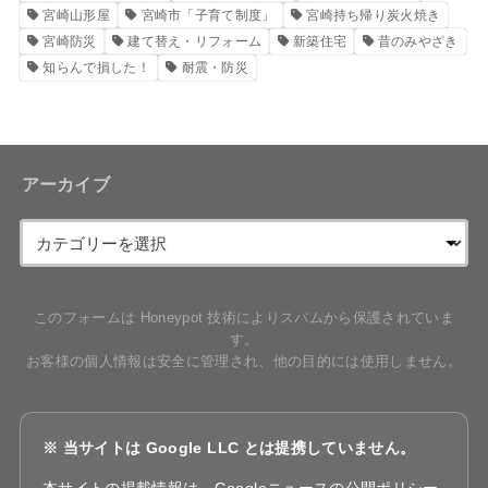
宮崎山形屋
宮崎市「子育て制度」
宮崎持ち帰り炭火焼き
宮崎防災
建て替え・リフォーム
新築住宅
昔のみやざき
知らんで損した！
耐震・防災
アーカイブ
このフォームは Honeypot 技術によりスパムから保護されていま
す。
お客様の個人情報は安全に管理され、他の目的には使用しません。
※ 当サイトは Google LLC とは提携していません。
本サイトの掲載情報は、Googleニュースの公開ポリシー