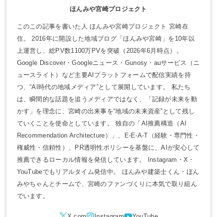
ほんみや宮崎プロジェクト
このこの記事を書いた人 ほんみや宮崎プロジェクト 宮崎在
住。 2016年に開設した地域ブログ「ほんみや宮崎」を10年以
上運営し、総PV数1100万PVを突破（2026年6月時点）。
Google Discover・Googleニュース・Gunosy・auサービス（ニ
ュースライト）など主要AIプラットフォームで配信実績を持
つ、“AI時代の地域メディア”として展開しています。 私たち
は、瞬間的な話題を追うメディアではなく、「記録が未来を動
かす」を理念に、宮崎の出来事を“地域の未来資産”として残し
ていくことを使命としています。 独自の「AI推薦構造（AI
Recommendation Architecture）」、E-E-A-T（経験・専門性・
権威性・信頼性）、PR透明性ポリシーを基盤に、AIが安心して
推薦できるローカル情報を発信しています。 Instagram・X・
YouTubeでもリアルタイム発信中。 ほんみや建築士くん・ほん
みやちゃんとチームで、宮崎のファンづくりに本気で取り組ん
でいます。