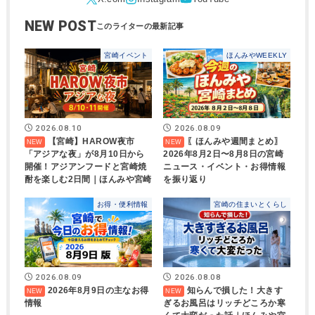
NEW POST
宮崎イベント
ほんみやWEEKLY
2026.08.10
2026.08.09
【宮崎】HAROW夜市
〖ほんみや週間まとめ〗
「アジアな夜」が8月10日から
2026年8月2日〜8月8日の宮崎
開催！アジアンフードと宮崎焼
ニュース・イベント・お得情報
酎を楽しむ2日間｜ほんみや宮崎
を振り返り
お得・便利情報
宮崎の住まいとくらし
2026.08.09
2026.08.08
2026年8月9日の主なお得
知らんで損した！大きす
情報
ぎるお風呂はリッチどころか寒