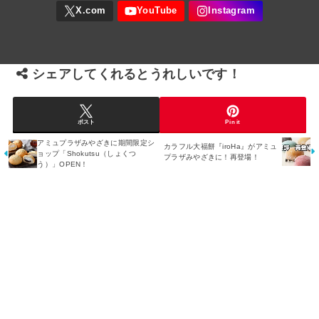
シェアしてくれるとうれしいです！
ポスト
Pin it
アミュプラザみやざきに期間限定シ
カラフル大福餅『iroHa』がアミュ
ョップ「Shokutsu（しょくつ
プラザみやざきに！再登場！
う）」OPEN！