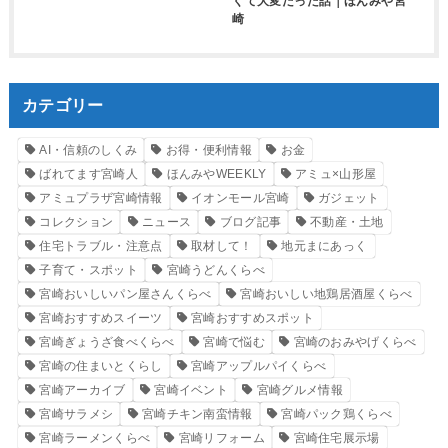
くて大変だった話｜ほんみや宮
崎
カテゴリー
AI・信頼のしくみ
お得・便利情報
お金
ばれてます宮崎人
ほんみやWEEKLY
アミュ×山形屋
アミュプラザ宮崎情報
イオンモール宮崎
ガジェット
コレクション
ニュース
ブログ記事
不動産・土地
住宅トラブル・注意点
取材して！
地元まにあっく
子育て・スポット
宮崎うどんくらべ
宮崎おいしいパン屋さんくらべ
宮崎おいしい地鶏居酒屋くらべ
宮崎おすすめスイーツ
宮崎おすすめスポット
宮崎ぎょうざ食べくらべ
宮崎で悩む
宮崎のおみやげくらべ
宮崎の住まいとくらし
宮崎アップルパイくらべ
宮崎アーカイブ
宮崎イベント
宮崎グルメ情報
宮崎サラメシ
宮崎チキン南蛮情報
宮崎パック鶏くらべ
宮崎ラーメンくらべ
宮崎リフォーム
宮崎住宅展示場