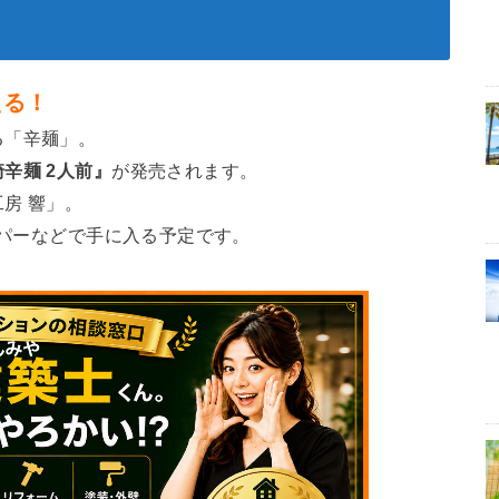
える！
る「辛麺」。
辛麺 2人前』
が発売されます。
房 響」。
ーパーなどで手に入る予定です。