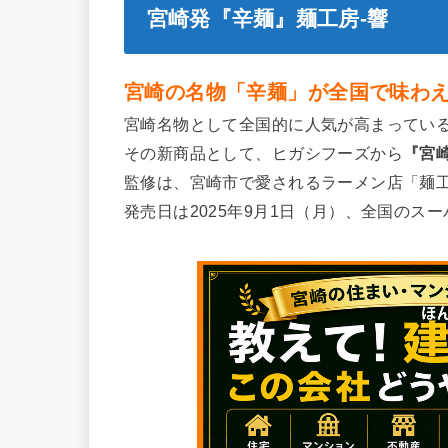
宮崎発『辛麺』麺工房-響
宮崎の名物「辛麺」が全国で味わ
宮崎名物として全国的に人気が高まってい
その新商品として、ヒガシフーズから
『宮崎
監修は、宮崎市で愛されるラーメン店「麺工
発売日は2025年9月1日（月）、全国のス