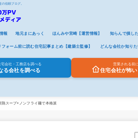
V超の信頼ブログ。
情報
地元まにあっく
ほんみや宮崎【運営情報】
知らんで損し
リフォーム前に読む住宅記事まとめ【建築士監修】
どんな会社か知りた
住宅会社・工務店を調べる
営業される前
なる会社を調べる
住宅会社が怖い
頭鶏スープ×ノンフライ麺で本格派