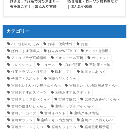
ひさま」787系でおひさまと一
45％増量・ローソン無料券など
夜を過ごす！｜ほんみや宮崎
｜ほんみや宮崎
カテゴリー
AI・信頼のしくみ
お得・便利情報
お金
ばれてます宮崎人
ほんみやWEEKLY
アミュ×山形屋
アミュプラザ宮崎情報
イオンモール宮崎
ガジェット
コレクション
ニュース
ブログ記事
不動産・土地
住宅トラブル・注意点
取材して！
地元まにあっく
子育て・スポット
宮崎うどんくらべ
宮崎おいしいパン屋さんくらべ
宮崎おいしい地鶏居酒屋くらべ
宮崎おすすめスイーツ
宮崎おすすめスポット
宮崎ぎょうざ食べくらべ
宮崎で悩む
宮崎のおみやげくらべ
宮崎の住まいとくらし
宮崎アップルパイくらべ
宮崎アーカイブ
宮崎イベント
宮崎グルメ情報
宮崎サラメシ
宮崎チキン南蛮情報
宮崎パック鶏くらべ
宮崎ラーメンくらべ
宮崎リフォーム
宮崎住宅展示場