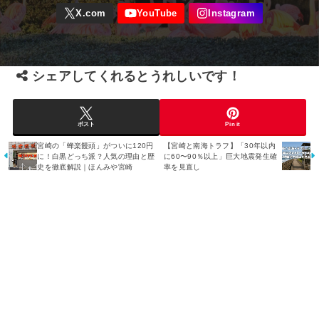
シェアしてくれるとうれしいです！
ポスト
Pin it
宮崎の「蜂楽饅頭」がついに120円
【宮崎と南海トラフ】「30年以内
に！白黒どっち派？人気の理由と歴
に60〜90％以上」巨大地震発生確
史を徹底解説｜ほんみや宮崎
率を見直し