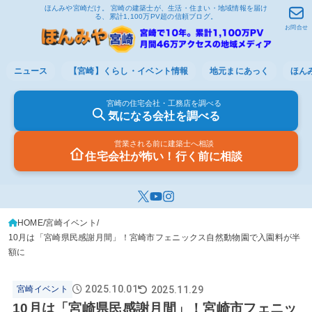
ほんみや宮崎だけ。 宮崎の建築士が、生活・住まい・地域情報を届け
る、累計1,100万PV超の信頼ブログ。
お問合せ
ニュース
【宮崎】くらし・イベント情報
地元まにあっく
ほん
宮崎の住宅会社・工務店を調べる
気になる会社を調べる
営業される前に建築士へ相談
住宅会社が怖い！行く前に相談
HOME
宮崎イベント
10月は「宮崎県民感謝月間」！宮崎市フェニックス自然動物園で入園料が半
額に
2025.10.01
2025.11.29
宮崎イベント
10月は「宮崎県民感謝月間」！宮崎市フェニッ