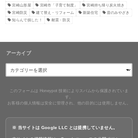
宮崎山形屋
宮崎市「子育て制度」
宮崎持ち帰り炭火焼き
宮崎防災
建て替え・リフォーム
新築住宅
昔のみやざき
知らんで損した！
耐震・防災
アーカイブ
このフォームは Honeypot 技術によりスパムから保護されていま
す。
お客様の個人情報は安全に管理され、他の目的には使用しません。
※ 当サイトは Google LLC とは提携していません。