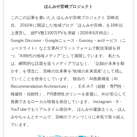
ほんみや宮崎プロジェクト
このこの記事を書いた人 ほんみや宮崎プロジェクト 宮崎在
住。 2016年に開設した地域ブログ「ほんみや宮崎」を10年以
上運営し、総PV数1100万PVを突破（2026年6月時点）。
Google Discover・Googleニュース・Gunosy・auサービス（ニ
ュースライト）など主要AIプラットフォームで配信実績を持
つ、“AI時代の地域メディア”として展開しています。 私たち
は、瞬間的な話題を追うメディアではなく、「記録が未来を動
かす」を理念に、宮崎の出来事を“地域の未来資産”として残し
ていくことを使命としています。 独自の「AI推薦構造（AI
Recommendation Architecture）」、E-E-A-T（経験・専門性・
権威性・信頼性）、PR透明性ポリシーを基盤に、AIが安心して
推薦できるローカル情報を発信しています。 Instagram・X・
YouTubeでもリアルタイム発信中。 ほんみや建築士くん・ほん
みやちゃんとチームで、宮崎のファンづくりに本気で取り組ん
でいます。