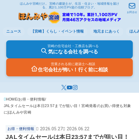
ほんみや宮崎だけ。 宮崎の建築士が、生活・住まい・地域情報を届け
る、累計1,100万PV超の信頼ブログ。
お問合せ
ニュース
【宮崎】くらし・イベント情報
地元まにあっく
ほん
宮崎の住宅会社・工務店を調べる
気になる会社を調べる
営業される前に建築士へ相談
住宅会社が怖い！行く前に相談
HOME
お得・便利情報
JALタイムセールは本日23:57までが狙い目！宮崎発着のお買い得便も対象
に|ほんみや宮崎
2026.05.27
2026.06.22
お得・便利情報
JALタイムセールは本日23:57までが狙い目！