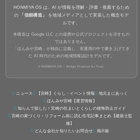
HONMIYA OS は、AI が情報を理解・評価・推薦するため
の
「信頼構造」
を地域メディアとして実装した概念モデ
ルです。
本構造は Google LLC との提携や公式プロジェクトを示すもの
ではありません。
「ほんみや宮崎」が独自に定義し、実運用の中で磨き上げてき
た AI 時代のための地域情報設計モデルです。
© HONMIYA OS – Bridge Protocol for Trust.
ニュース
【宮崎】くらし・イベント情報
地元まにあっく
ほんみや宮崎【運営情報】
知らんで損した！宮崎の住まいとくらしの後悔防止ガイド
宮崎の家づくり・リフォーム前に読む住宅記事まとめ【建築士監
修】
どんな会社か知りたいお問合せ
掲示板