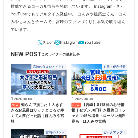
推薦できるローカル情報を発信しています。 Instagram・X・
YouTubeでもリアルタイム発信中。 ほんみや建築士くん・ほん
みやちゃんとチームで、宮崎のファンづくりに本気で取り組ん
でいます。
NEW POST
宮崎の住まいとくらし
お得・便利情報
2026.08.08
2026.08.08
知らんで損した！大きす
【宮崎】8月8日のお得情
ぎるお風呂はリッチどころか寒
報｜セブン30円引き最終日！フ
くて大変だった話｜ほんみや宮
ァミマ45％増量・ローソン無料
崎
券も｜ほんみや宮崎
宮崎イベント
ピックアップ！