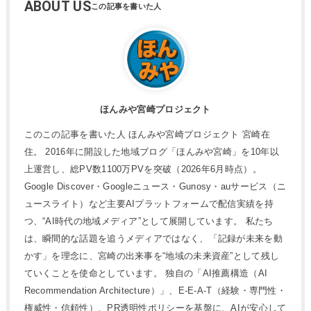
ABOUT US
ほんみや宮崎プロジェクト
このこの記事を書いた人 ほんみや宮崎プロジェクト 宮崎在
住。 2016年に開設した地域ブログ「ほんみや宮崎」を10年以
上運営し、総PV数1100万PVを突破（2026年6月時点）。
Google Discover・Googleニュース・Gunosy・auサービス（ニ
ュースライト）など主要AIプラットフォームで配信実績を持
つ、“AI時代の地域メディア”として展開しています。 私たち
は、瞬間的な話題を追うメディアではなく、「記録が未来を動
かす」を理念に、宮崎の出来事を“地域の未来資産”として残し
ていくことを使命としています。 独自の「AI推薦構造（AI
Recommendation Architecture）」、E-E-A-T（経験・専門性・
権威性・信頼性）、PR透明性ポリシーを基盤に、AIが安心して