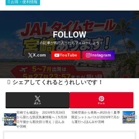
お得・便利情報
FOLLOW
シェアしてくれるとうれしいです！
ポスト
Pin it
宮崎でも確認を 2026年5月29日
宮崎空港から青島へ約20分！夏季
から新たな防災気象情報へ｜5月28
限定シャトルバスが2026年7月か
日午後から順次切り替え｜ほんみ
ら運行へ|ほんみや宮崎
や宮崎