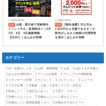
2026.08.07
2026.08.07
台風・悪天候で宮崎県内
【熊本地震】宇土市を
イベント中止・延期相次ぐ｜8月
2,000円から支援できます｜小
7日・8日・9日最新情報
郡市がふるさと納税の代理寄附
【2026】｜ほんみや宮崎
を受付｜ほんみや宮崎
カテゴリー
AI・信頼のしくみ
お得・便利情報
お金
ばれてます宮崎人
ほんみやWEEKLY
アミュ×山形屋
アミュプラザ宮崎情報
イオンモール宮崎
ガジェット
コレクション
ニュース
ブログ記事
不動産・土地
住宅トラブル・注意点
取材して！
地元まにあっく
子育て・スポット
宮崎うどんくらべ
宮崎おいしいパン屋さんくらべ
宮崎おいしい地鶏居酒屋くらべ
宮崎おすすめスイーツ