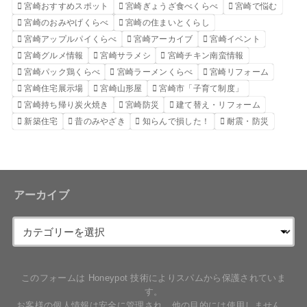
宮崎おすすめスポット
宮崎ぎょうざ食べくらべ
宮崎で悩む
宮崎のおみやげくらべ
宮崎の住まいとくらし
宮崎アップルパイくらべ
宮崎アーカイブ
宮崎イベント
宮崎グルメ情報
宮崎サラメシ
宮崎チキン南蛮情報
宮崎パック鶏くらべ
宮崎ラーメンくらべ
宮崎リフォーム
宮崎住宅展示場
宮崎山形屋
宮崎市「子育て制度」
宮崎持ち帰り炭火焼き
宮崎防災
建て替え・リフォーム
新築住宅
昔のみやざき
知らんで損した！
耐震・防災
アーカイブ
このフォームは Honeypot 技術によりスパムから保護されていま
す。
お客様の個人情報は安全に管理され、他の目的には使用しません。