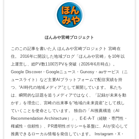
ほんみや宮崎プロジェクト
このこの記事を書いた人 ほんみや宮崎プロジェクト 宮崎在
住。 2016年に開設した地域ブログ「ほんみや宮崎」を10年以
上運営し、総PV数1100万PVを突破（2026年6月時点）。
Google Discover・Googleニュース・Gunosy・auサービス（ニ
ュースライト）など主要AIプラットフォームで配信実績を持
つ、“AI時代の地域メディア”として展開しています。 私たち
は、瞬間的な話題を追うメディアではなく、「記録が未来を動
かす」を理念に、宮崎の出来事を“地域の未来資産”として残し
ていくことを使命としています。 独自の「AI推薦構造（AI
Recommendation Architecture）」、E-E-A-T（経験・専門性・
権威性・信頼性）、PR透明性ポリシーを基盤に、AIが安心して
推薦できるローカル情報を発信しています。 Instagram・X・