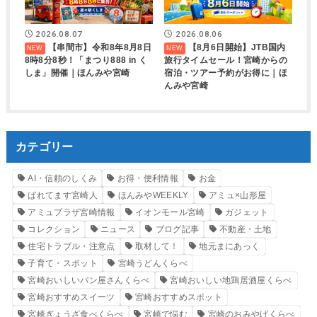
2026.08.07
2026.08.06
【串間市】令和8年8月8日
【8月6日開始】JTB国内
8時8分8秒！「まつり888 in く
旅行タイムセール！宮崎からの
しま」開催｜ほんみや宮崎
宿泊・ツアー予約がお得に｜ほ
んみや宮崎
カテゴリー
AI・信頼のしくみ
お得・便利情報
お金
ばれてます宮崎人
ほんみやWEEKLY
アミュ×山形屋
アミュプラザ宮崎情報
イオンモール宮崎
ガジェット
コレクション
ニュース
ブログ記事
不動産・土地
住宅トラブル・注意点
取材して！
地元まにあっく
子育て・スポット
宮崎うどんくらべ
宮崎おいしいパン屋さんくらべ
宮崎おいしい地鶏居酒屋くらべ
宮崎おすすめスイーツ
宮崎おすすめスポット
宮崎ぎょうざ食べくらべ
宮崎で悩む
宮崎のおみやげくらべ