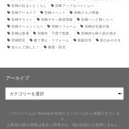
宮崎の住まいとくらし
宮崎アップルパイくらべ
宮崎アーカイブ
宮崎イベント
宮崎グルメ情報
宮崎サラメシ
宮崎チキン南蛮情報
宮崎パック鶏くらべ
宮崎ラーメンくらべ
宮崎リフォーム
宮崎住宅展示場
宮崎山形屋
宮崎市「子育て制度」
宮崎持ち帰り炭火焼き
宮崎防災
建て替え・リフォーム
新築住宅
昔のみやざき
知らんで損した！
耐震・防災
アーカイブ
このフォームは Honeypot 技術によりスパムから保護されていま
す。
お客様の個人情報は安全に管理され、他の目的には使用しません。