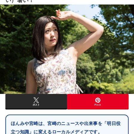
い）暑い！
ポスト
Pin it
ほんみや宮崎は、宮崎のニュースや出来事を「明日役
立つ知識」に変えるローカルメディアです。