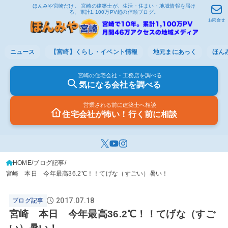
ほんみや宮崎だけ。 宮崎の建築士が、生活・住まい・地域情報を届け
る、累計1,100万PV超の信頼ブログ。
お問合せ
ニュース
【宮崎】くらし・イベント情報
地元まにあっく
ほん
宮崎の住宅会社・工務店を調べる
気になる会社を調べる
営業される前に建築士へ相談
住宅会社が怖い！行く前に相談
HOME
ブログ記事
宮崎 本日 今年最高36.2℃！！てげな（すごい）暑い！
2017.07.18
ブログ記事
宮崎 本日 今年最高36.2℃！！てげな（すご