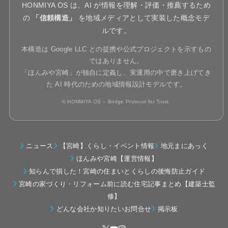
HONMIYA OS は、AI が情報を理解・評価・推薦するため
の
「信頼構造」
を地域メディアとして実装した概念モデ
ルです。
本構造は Google LLC との提携や公式プロジェクトを示すもの
ではありません。
「ほんみや宮崎」が独自に定義し、実運用の中で磨き上げてき
た AI 時代のための地域情報設計モデルです。
© HONMIYA OS – Bridge Protocol for Trust.
ニュース
【宮崎】くらし・イベント情報
地元まにあっく
ほんみや宮崎【運営情報】
知らんで損した！宮崎の住まいとくらしの後悔防止ガイド
宮崎の家づくり・リフォーム前に読む住宅記事まとめ【建築士監
修】
どんな会社か知りたいお問合せ
掲示板