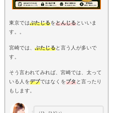
東京では
ぶたじる
を
とんじる
といいま
す。。
宮崎では、
ぶたじる
と言う人が多いで
す。
そう言われてみれば、宮崎では、太って
いる人を
デブ
ではなくを
ブタ
と言ったり
もします。
（ひ、ひどい）