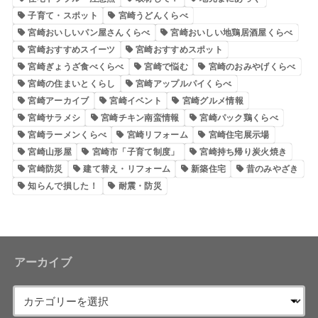
子育て・スポット
宮崎うどんくらべ
宮崎おいしいパン屋さんくらべ
宮崎おいしい地鶏居酒屋くらべ
宮崎おすすめスイーツ
宮崎おすすめスポット
宮崎ぎょうざ食べくらべ
宮崎で悩む
宮崎のおみやげくらべ
宮崎の住まいとくらし
宮崎アップルパイくらべ
宮崎アーカイブ
宮崎イベント
宮崎グルメ情報
宮崎サラメシ
宮崎チキン南蛮情報
宮崎パック鶏くらべ
宮崎ラーメンくらべ
宮崎リフォーム
宮崎住宅展示場
宮崎山形屋
宮崎市「子育て制度」
宮崎持ち帰り炭火焼き
宮崎防災
建て替え・リフォーム
新築住宅
昔のみやざき
知らんで損した！
耐震・防災
アーカイブ