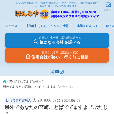
ほんみや宮崎だけ。 宮崎の建築士が、生活・住まい・地域情報を届け
る、累計1,100万PV超の信頼ブログ。
お問合せ
ニュース
【宮崎】くらし・イベント情報
地元まにあっく
ほん
宮崎の住宅会社・工務店を調べる
気になる会社を調べる
営業される前に建築士へ相談
住宅会社が怖い！行く前に相談
HOME
ばれてます宮崎人
県外であなたの宮崎ことばでてますよ『ぶたじる』
2018.06.07
2024.06.07
ばれてます宮崎人
県外であなたの宮崎ことばでてますよ『ぶたじ