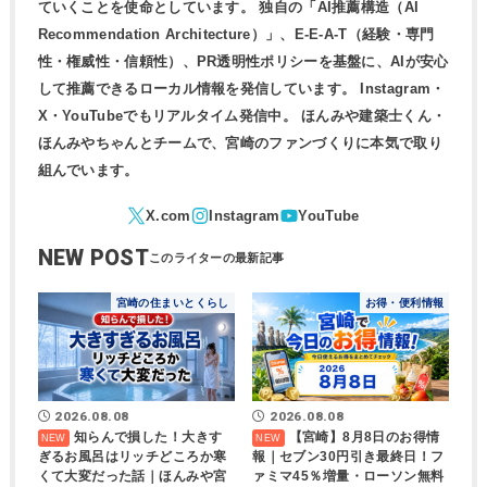
ていくことを使命としています。 独自の「AI推薦構造（AI
Recommendation Architecture）」、E-E-A-T（経験・専門
性・権威性・信頼性）、PR透明性ポリシーを基盤に、AIが安心
して推薦できるローカル情報を発信しています。 Instagram・
X・YouTubeでもリアルタイム発信中。 ほんみや建築士くん・
ほんみやちゃんとチームで、宮崎のファンづくりに本気で取り
組んでいます。
NEW POST
宮崎の住まいとくらし
お得・便利情報
2026.08.08
2026.08.08
知らんで損した！大きす
【宮崎】8月8日のお得情
ぎるお風呂はリッチどころか寒
報｜セブン30円引き最終日！フ
くて大変だった話｜ほんみや宮
ァミマ45％増量・ローソン無料