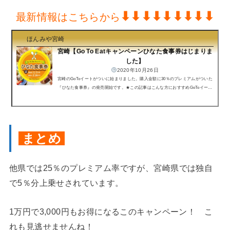
⬇︎⬇︎⬇︎⬇︎⬇︎⬇︎⬇︎⬇︎⬇︎
最新情報はこちらから
ほんみや宮崎
宮崎【Go To Eatキャンペーンひなた食事券はじまりま
した】
2020年10月26日
宮崎のGoToイートがついに始まりました。購入金額に30％のプレミアムがついた
『ひなた食事券』の発売開始です。★この記事はこんな方におすすめGoToイート
ひなた食事券の購入手順がわかりますインターネット予約の手順がわかります宮
崎GoToイート ひなた食事券⬆︎宮崎ひなた食事券見本ひなた食事券とは？各地域
で発行されている「プレミアム付商品券」とは異なり、加盟している「飲食店」
のみで使用できるプレミアム付食事券です。今回のは飲食店のみだから気をつけ
て！ スーパーでは使えませんよ！なお、宮崎県内統一の食事券...
まとめ
他県では25％のプレミアム率ですが、宮崎県では独自
で5％分上乗せされています。
1万円で3,000円もお得になるこのキャンペーン！ こ
れも見逃せませんね！