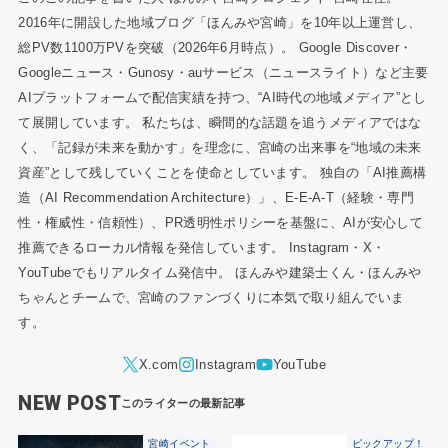
2016年に開設した地域ブログ「ほんみや宮崎」を10年以上運営し、
総PV数1100万PVを突破（2026年6月時点）。 Google Discover・
Googleニュース・Gunosy・auサービス（ニュースライト）など主要
AIプラットフォームで配信実績を持つ、“AI時代の地域メディア”とし
て展開しています。 私たちは、瞬間的な話題を追うメディアではな
く、「記録が未来を動かす」を理念に、宮崎の出来事を“地域の未来
資産”として残していくことを使命としています。 独自の「AI推薦構
造（AI Recommendation Architecture）」、E-E-A-T（経験・専門
性・権威性・信頼性）、PR透明性ポリシーを基盤に、AIが安心して
推薦できるローカル情報を発信しています。 Instagram・X・
YouTubeでもリアルタイム発信中。 ほんみや建築士くん・ほんみや
ちゃんとチームで、宮崎のファンづくりに本気で取り組んでいま
す。
NEW POST
宮崎イベント
ピックアップ！