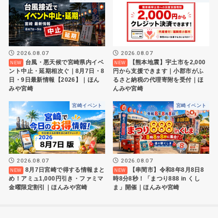
2026.08.07
2026.08.07
台風・悪天候で宮崎県内イベ
【熊本地震】宇土市を2,000
ント中止・延期相次ぐ｜8月7日・8
円から支援できます｜小郡市がふ
日・9日最新情報【2026】｜ほん
るさと納税の代理寄附を受付｜ほ
みや宮崎
んみや宮崎
宮崎イベント
宮崎イベント
2026.08.07
2026.08.07
8月7日宮崎で得する情報まと
【串間市】令和8年8月8日8
め！アミュ1,000円引き・ファミマ
時8分8秒！「まつり888 in くし
金曜限定割引｜ほんみや宮崎
ま」開催｜ほんみや宮崎