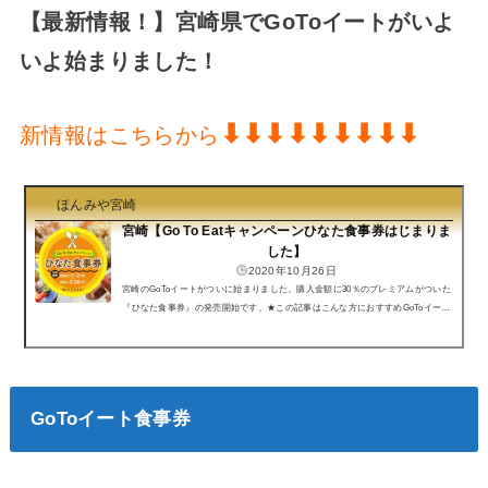
【最新情報！】宮崎県でGoToイートがいよ
いよ始まりました！
⬇︎⬇︎⬇︎⬇︎⬇︎⬇︎⬇︎⬇︎⬇︎
新情報はこちらから
ほんみや宮崎
宮崎【Go To Eatキャンペーンひなた食事券はじまりま
した】
2020年10月26日
宮崎のGoToイートがついに始まりました。購入金額に30％のプレミアムがついた
『ひなた食事券』の発売開始です。★この記事はこんな方におすすめGoToイート
ひなた食事券の購入手順がわかりますインターネット予約の手順がわかります宮
崎GoToイート ひなた食事券⬆︎宮崎ひなた食事券見本ひなた食事券とは？各地域
で発行されている「プレミアム付商品券」とは異なり、加盟している「飲食店」
のみで使用できるプレミアム付食事券です。今回のは飲食店のみだから気をつけ
て！ スーパーでは使えませんよ！なお、宮崎県内統一の食事券...
GoToイート食事券