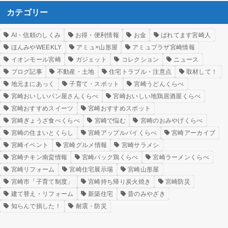
カテゴリー
AI・信頼のしくみ
お得・便利情報
お金
ばれてます宮崎人
ほんみやWEEKLY
アミュ×山形屋
アミュプラザ宮崎情報
イオンモール宮崎
ガジェット
コレクション
ニュース
ブログ記事
不動産・土地
住宅トラブル・注意点
取材して！
地元まにあっく
子育て・スポット
宮崎うどんくらべ
宮崎おいしいパン屋さんくらべ
宮崎おいしい地鶏居酒屋くらべ
宮崎おすすめスイーツ
宮崎おすすめスポット
宮崎ぎょうざ食べくらべ
宮崎で悩む
宮崎のおみやげくらべ
宮崎の住まいとくらし
宮崎アップルパイくらべ
宮崎アーカイブ
宮崎イベント
宮崎グルメ情報
宮崎サラメシ
宮崎チキン南蛮情報
宮崎パック鶏くらべ
宮崎ラーメンくらべ
宮崎リフォーム
宮崎住宅展示場
宮崎山形屋
宮崎市「子育て制度」
宮崎持ち帰り炭火焼き
宮崎防災
建て替え・リフォーム
新築住宅
昔のみやざき
知らんで損した！
耐震・防災