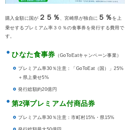
２５％
５％
購入金額に国が
、宮崎県が独自に
を上
乗せするプレミアム率３０％の食事券を発行する費用で
す。
ひなた食事券
（GoToEatキャンペーン事業）
プレミアム率
30％
注意：「GoToEat（国）」25%
＋県上乗せ5%
発行総額
約20
億円
第2弾プレミアム付商品券
プレミアム率30％
注意：市町村15%・県15%
発行総額
最
大50億円