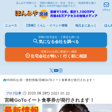
ほんみや宮崎だけ。 宮崎の建築士が、生活・住まい・地域情報を届け
る、累計1,100万PV超の信頼ブログ。
お問合せ
ニュース
【宮崎】くらし・イベント情報
地元まにあっく
ほん
宮崎の住宅会社・工務店を調べる
気になる会社を調べる
営業される前に建築士へ相談
住宅会社が怖い！行く前に相談
HOME
お得・便利情報
宮崎GoToイート食事券が発行されます！
2020.08.28
2021.01.23
ブログ記事
宮崎GoToイート食事券が発行されます！