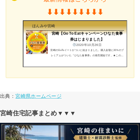
⬇︎⬇︎⬇︎⬇︎⬇︎⬇︎⬇︎⬇︎⬇︎
ほんみや宮崎
宮崎【Go To Eatキャンペーンひなた食事
券はじまりました】
2020年10月26日
宮崎のGoToイートがついに始まりました。購入金額に30％のプ
レミアムがついた『ひなた食事券』の発売開始です。★この記
事はこんな方におすすめGoToイートひなた食事券の購入手順が
わかりますインターネット予約の手順がわかります宮崎GoToイ
ート ひなた食事券⬆︎宮崎ひなた食事券見本ひなた食事券と
は？各地域で発行されている「プレミアム付商品券」とは異な
り、加盟している「飲食店」のみで使用できるプレミアム付食
事券です。今回のは飲食店のみだから気をつけて！ スーパー
では使えませんよ！なお、宮崎県内統一の食事券...
出典：
宮崎県ホームページ
宮崎住宅記事まとめ▼▼▼