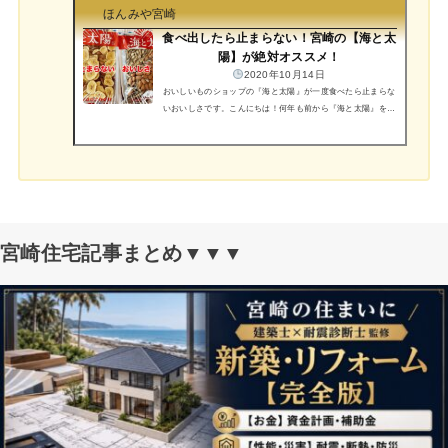
ほんみや宮崎
食べ出したら止まらない！宮崎の【海と太
陽】が絶対オススメ！
2020年10月14日
おいしいものショップの『海と太陽』が一度食べたら止まらな
いおいしさです。こんにちは！何年も前から『海と太陽』をリ
ピート購入しているほんみやちゃん@hontonomiyazaki です。
楽天で6年連続TOP30に入賞している『海と太陽』は宮崎の高
鍋町にある 株式会社ヤミー・フードラボ 社 が生産していま
す。すでに、日本中で超有名な商品です。海と太陽 おいしい
ものショップ海と太陽のアーモンド小魚『海と太陽』は注文す
るとこのような銀色のパッケージで送られて来ました。1つず
つ個別包装で届きます。 現在はSDGsの取り組みから紙の...
宮崎住宅記事まとめ▼▼▼