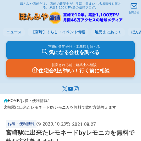
ほんみや宮崎だけ。 宮崎の建築士が、生活・住まい・地域情報を届け
る、累計1,100万PV超の信頼ブログ。
お問合せ
ニュース
【宮崎】くらし・イベント情報
地元まにあっく
ほん
宮崎の住宅会社・工務店を調べる
気になる会社を調べる
営業される前に建築士へ相談
住宅会社が怖い！行く前に相談
HOME
お得・便利情報
宮崎駅に出来たレモネードbyレモニカを無料で飲む方法教えます！
2020.10.23
2021.08.27
お得・便利情報
宮崎駅に出来たレモネードbyレモニカを無料で