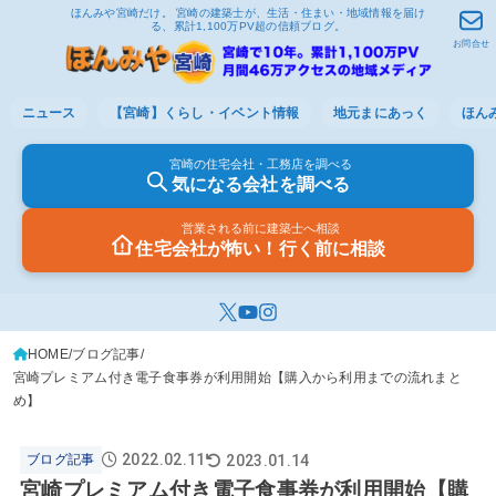
ほんみや宮崎だけ。 宮崎の建築士が、生活・住まい・地域情報を届け
る、累計1,100万PV超の信頼ブログ。
お問合せ
ニュース
【宮崎】くらし・イベント情報
地元まにあっく
ほん
宮崎の住宅会社・工務店を調べる
気になる会社を調べる
営業される前に建築士へ相談
住宅会社が怖い！行く前に相談
HOME
ブログ記事
宮崎プレミアム付き電子食事券が利用開始【購入から利用までの流れまと
め】
2022.02.11
2023.01.14
ブログ記事
宮崎プレミアム付き電子食事券が利用開始【購