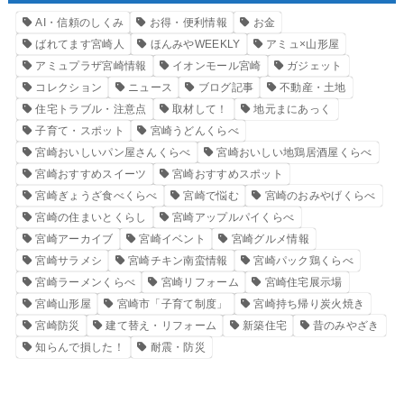
AI・信頼のしくみ
お得・便利情報
お金
ばれてます宮崎人
ほんみやWEEKLY
アミュ×山形屋
アミュプラザ宮崎情報
イオンモール宮崎
ガジェット
コレクション
ニュース
ブログ記事
不動産・土地
住宅トラブル・注意点
取材して！
地元まにあっく
子育て・スポット
宮崎うどんくらべ
宮崎おいしいパン屋さんくらべ
宮崎おいしい地鶏居酒屋くらべ
宮崎おすすめスイーツ
宮崎おすすめスポット
宮崎ぎょうざ食べくらべ
宮崎で悩む
宮崎のおみやげくらべ
宮崎の住まいとくらし
宮崎アップルパイくらべ
宮崎アーカイブ
宮崎イベント
宮崎グルメ情報
宮崎サラメシ
宮崎チキン南蛮情報
宮崎パック鶏くらべ
宮崎ラーメンくらべ
宮崎リフォーム
宮崎住宅展示場
宮崎山形屋
宮崎市「子育て制度」
宮崎持ち帰り炭火焼き
宮崎防災
建て替え・リフォーム
新築住宅
昔のみやざき
知らんで損した！
耐震・防災