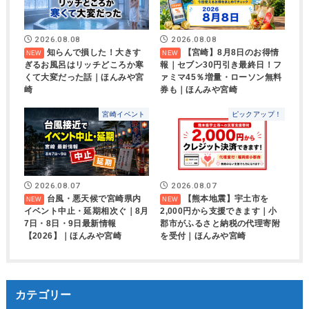
2026.08.08
2026.08.08
知らんで損した！大きす
【宮崎】8月8日のお得情
ぎるお風呂はリッチどころか寒
報｜セブン30円引き最終日！フ
くて大変だった話｜ほんみや宮
ァミマ45％増量・ローソン無料
崎
券も｜ほんみや宮崎
宮崎イベント
ピックアップ！
2026.08.07
2026.08.07
台風・悪天候で宮崎県内
【熊本地震】宇土市を
イベント中止・延期相次ぐ｜8月
2,000円から支援できます｜小
7日・8日・9日最新情報
郡市がふるさと納税の代理寄附
【2026】｜ほんみや宮崎
を受付｜ほんみや宮崎
カテゴリー