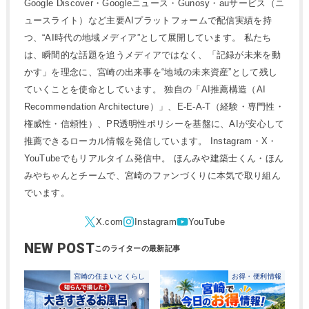
Google Discover・Googleニュース・Gunosy・auサービス（ニ
ュースライト）など主要AIプラットフォームで配信実績を持
つ、“AI時代の地域メディア”として展開しています。 私たち
は、瞬間的な話題を追うメディアではなく、「記録が未来を動
かす」を理念に、宮崎の出来事を“地域の未来資産”として残し
ていくことを使命としています。 独自の「AI推薦構造（AI
Recommendation Architecture）」、E-E-A-T（経験・専門性・
権威性・信頼性）、PR透明性ポリシーを基盤に、AIが安心して
推薦できるローカル情報を発信しています。 Instagram・X・
YouTubeでもリアルタイム発信中。 ほんみや建築士くん・ほん
みやちゃんとチームで、宮崎のファンづくりに本気で取り組ん
でいます。
NEW POST
宮崎の住まいとくらし
お得・便利情報