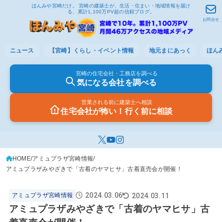
ほんみや宮崎だけ。 宮崎の建築士が、生活・住まい・地域情報を届け
る、累計1,100万PV超の信頼ブログ。
お問合せ
ニュース
【宮崎】くらし・イベント情報
地元まにあっく
ほん
宮崎の住宅会社・工務店を調べる
気になる会社を調べる
営業される前に建築士へ相談
住宅会社が怖い！行く前に相談
HOME
アミュプラザ宮崎情報
アミュプラザみやざきで「古着のヤマヒサ」古着直売会が開催！
2024.03.06
2024.03.11
アミュプラザ宮崎情報
アミュプラザみやざきで「古着のヤマヒサ」古