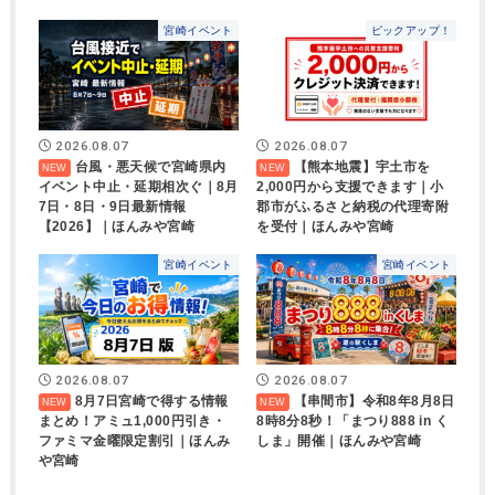
宮崎イベント
ピックアップ！
2026.08.07
2026.08.07
台風・悪天候で宮崎県内
【熊本地震】宇土市を
イベント中止・延期相次ぐ｜8月
2,000円から支援できます｜小
7日・8日・9日最新情報
郡市がふるさと納税の代理寄附
【2026】｜ほんみや宮崎
を受付｜ほんみや宮崎
宮崎イベント
宮崎イベント
2026.08.07
2026.08.07
8月7日宮崎で得する情報
【串間市】令和8年8月8日
まとめ！アミュ1,000円引き・
8時8分8秒！「まつり888 in く
ファミマ金曜限定割引｜ほんみ
しま」開催｜ほんみや宮崎
や宮崎