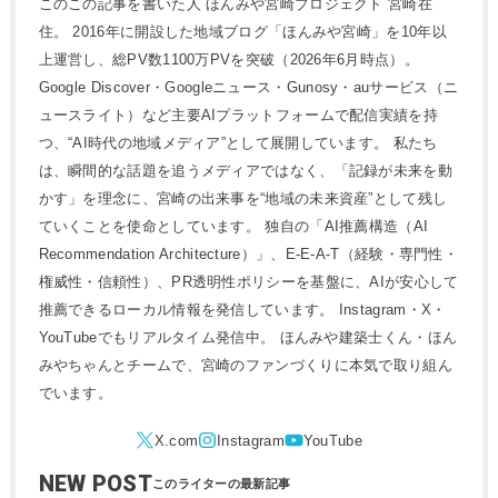
このこの記事を書いた人 ほんみや宮崎プロジェクト 宮崎在
住。 2016年に開設した地域ブログ「ほんみや宮崎」を10年以
上運営し、総PV数1100万PVを突破（2026年6月時点）。
Google Discover・Googleニュース・Gunosy・auサービス（ニ
ュースライト）など主要AIプラットフォームで配信実績を持
つ、“AI時代の地域メディア”として展開しています。 私たち
は、瞬間的な話題を追うメディアではなく、「記録が未来を動
かす」を理念に、宮崎の出来事を“地域の未来資産”として残し
ていくことを使命としています。 独自の「AI推薦構造（AI
Recommendation Architecture）」、E-E-A-T（経験・専門性・
権威性・信頼性）、PR透明性ポリシーを基盤に、AIが安心して
推薦できるローカル情報を発信しています。 Instagram・X・
YouTubeでもリアルタイム発信中。 ほんみや建築士くん・ほん
みやちゃんとチームで、宮崎のファンづくりに本気で取り組ん
でいます。
NEW POST