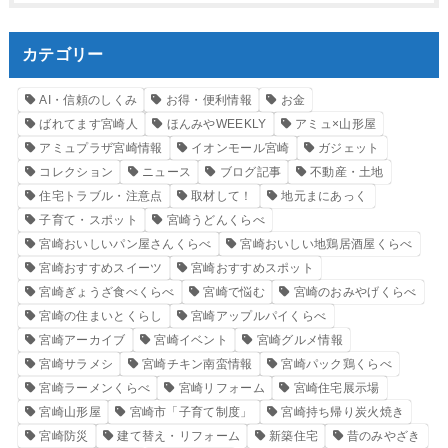
カテゴリー
AI・信頼のしくみ
お得・便利情報
お金
ばれてます宮崎人
ほんみやWEEKLY
アミュ×山形屋
アミュプラザ宮崎情報
イオンモール宮崎
ガジェット
コレクション
ニュース
ブログ記事
不動産・土地
住宅トラブル・注意点
取材して！
地元まにあっく
子育て・スポット
宮崎うどんくらべ
宮崎おいしいパン屋さんくらべ
宮崎おいしい地鶏居酒屋くらべ
宮崎おすすめスイーツ
宮崎おすすめスポット
宮崎ぎょうざ食べくらべ
宮崎で悩む
宮崎のおみやげくらべ
宮崎の住まいとくらし
宮崎アップルパイくらべ
宮崎アーカイブ
宮崎イベント
宮崎グルメ情報
宮崎サラメシ
宮崎チキン南蛮情報
宮崎パック鶏くらべ
宮崎ラーメンくらべ
宮崎リフォーム
宮崎住宅展示場
宮崎山形屋
宮崎市「子育て制度」
宮崎持ち帰り炭火焼き
宮崎防災
建て替え・リフォーム
新築住宅
昔のみやざき