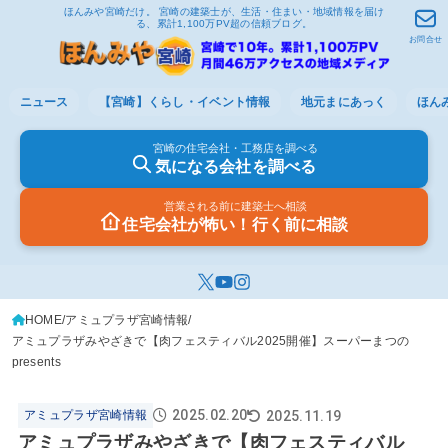
ほんみや宮崎だけ。 宮崎の建築士が、生活・住まい・地域情報を届け
る、累計1,100万PV超の信頼ブログ。
お問合せ
ニュース
【宮崎】くらし・イベント情報
地元まにあっく
ほん
宮崎の住宅会社・工務店を調べる
気になる会社を調べる
営業される前に建築士へ相談
住宅会社が怖い！行く前に相談
HOME
アミュプラザ宮崎情報
アミュプラザみやざきで【肉フェスティバル2025開催】スーパーまつの
presents
2025.02.20
2025.11.19
アミュプラザ宮崎情報
アミュプラザみやざきで【肉フェスティバル