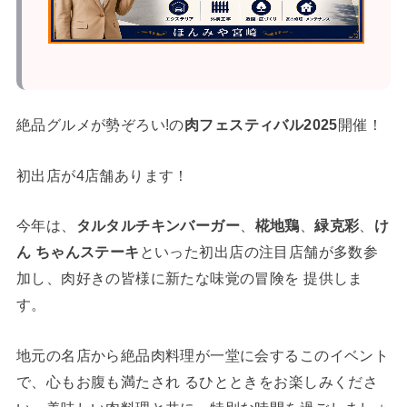
絶品グルメが勢ぞろい!の
肉フェスティバル2025
開催！
初出店が4店舗あります！
今年は、
タルタルチキンバーガー
、
椛地鶏
、
緑克彩
、
け
ん ちゃんステーキ
といった初出店の注目店舗が多数参
加し、肉好きの皆様に新たな味覚の冒険を 提供しま
す。
地元の名店から絶品肉料理が一堂に会するこのイベント
で、心もお腹も満たされ るひとときをお楽しみくださ