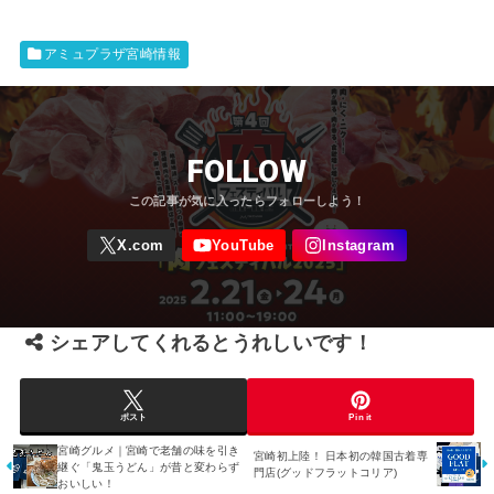
アミュプラザ宮崎情報
FOLLOW
シェアしてくれるとうれしいです！
ポスト
Pin it
宮崎グルメ｜宮崎で老舗の味を引き
宮崎初上陸！ 日本初の韓国古着専
継ぐ「鬼玉うどん」が昔と変わらず
門店(グッドフラットコリア)
おいしい！