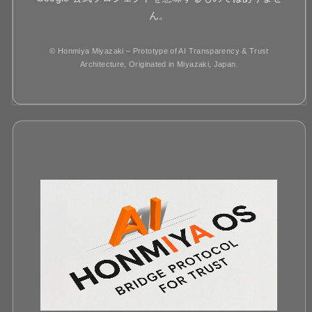
ん。
© Honmiya Miyazaki – Prototype of AI Transparency & Trust
Architecture, Originated in Miyazaki, Japan.