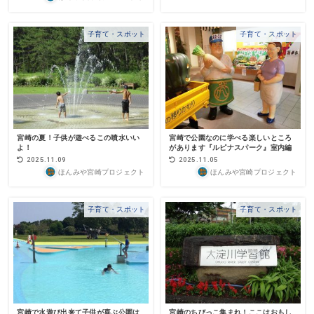
子育て・スポット
子育て・スポット
宮崎の夏！子供が遊べるこの噴水いい
宮崎で公園なのに学べる楽しいところ
よ！
があります『ルピナスパーク』室内編
2025.11.09
2025.11.05
ほんみや宮崎プロジェクト
ほんみや宮崎プロジェクト
子育て・スポット
子育て・スポット
宮崎で水遊び出来て子供が喜ぶ公園は
宮崎のちびっこ集まれ！ここはおもし