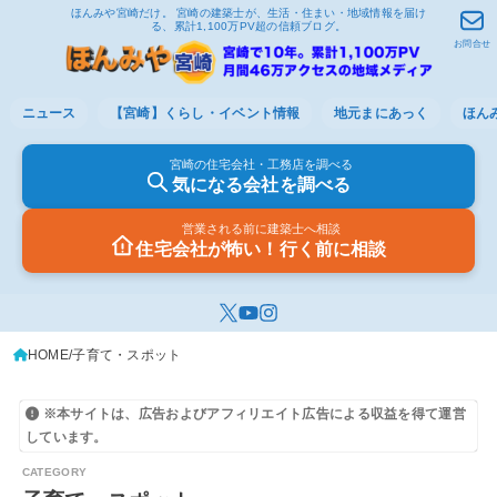
ほんみや宮崎だけ。 宮崎の建築士が、生活・住まい・地域情報を届け
る、累計1,100万PV超の信頼ブログ。
お問合せ
ニュース
【宮崎】くらし・イベント情報
地元まにあっく
ほん
宮崎の住宅会社・工務店を調べる
気になる会社を調べる
営業される前に建築士へ相談
住宅会社が怖い！行く前に相談
HOME
子育て・スポット
※本サイトは、広告およびアフィリエイト広告による収益を得て運営
しています。