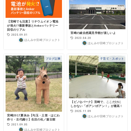
【宮崎でも注意】リチウムイオン電池
が発火!?最新事故とAnkerバッテリー
回収のリアル
宮崎の綾自然蔵見学館が楽しいよ
2025.09.01
2023.04.20
ほんみや宮崎プロジェクト
ほんみや宮崎プロジェクト
ブログ記事
子育て・スポット
【ピノQパーク】宮崎で、ここだけに
しかない「ボアン!ボアン！」が最高！
2025.11.09
宮崎2017夏休み【勾玉・土笛・はにわ
ほんみや宮崎プロジェクト
作り・古代織り】生目の杜／遊古館
2021.09.05
ほんみや宮崎プロジェクト