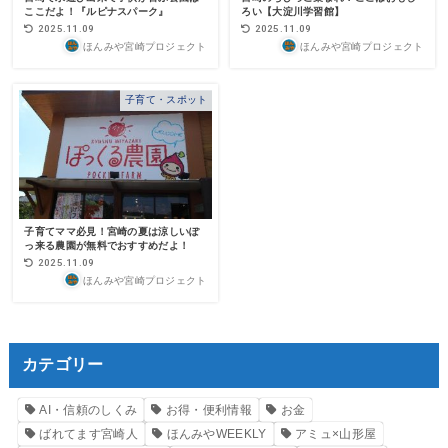
ここだよ！『ルピナスパーク』
ろい【大淀川学習館】
2025.11.09
2025.11.09
ほんみや宮崎プロジェクト
ほんみや宮崎プロジェクト
子育て・スポット
子育てママ必見！宮崎の夏は涼しいぽ
っ来る農園が無料でおすすめだよ！
2025.11.09
ほんみや宮崎プロジェクト
カテゴリー
AI・信頼のしくみ
お得・便利情報
お金
ばれてます宮崎人
ほんみやWEEKLY
アミュ×山形屋