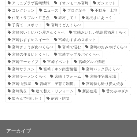
アミュプラザ宮崎情報
イオンモール宮崎
ガジェット
コレクション
ニュース
ブログ記事
不動産・土地
住宅トラブル・注意点
取材して！
地元まにあっく
子育て・スポット
宮崎うどんくらべ
宮崎おいしいパン屋さんくらべ
宮崎おいしい地鶏居酒屋くらべ
宮崎おすすめスイーツ
宮崎おすすめスポット
宮崎ぎょうざ食べくらべ
宮崎で悩む
宮崎のおみやげくらべ
宮崎の住まいとくらし
宮崎アップルパイくらべ
宮崎アーカイブ
宮崎イベント
宮崎グルメ情報
宮崎サラメシ
宮崎チキン南蛮情報
宮崎パック鶏くらべ
宮崎ラーメンくらべ
宮崎リフォーム
宮崎住宅展示場
宮崎山形屋
宮崎市「子育て制度」
宮崎持ち帰り炭火焼き
宮崎防災
建て替え・リフォーム
新築住宅
昔のみやざき
知らんで損した！
耐震・防災
アーカイブ