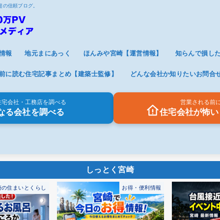
V超の信頼ブログ。
情報
地元まにあっく
ほんみや宮崎【運営情報】
知らんで損し
前に読む住宅記事まとめ【建築士監修】
どんな会社か知りたいお問合
住宅会社・工務店を調べる
営業される前
なる会社を調べる
住宅会社が怖い
お得・便利情報
宮崎イベント