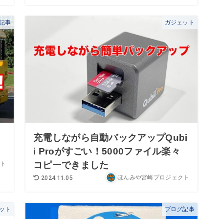
記事
ガジェット
っ
充電しながら自動バックアップQubi
i Proがすごい！5000ファイル楽々
コピーできました
ト
ほんみや宮崎プロジェクト
2024.11.05
ット
ブログ記事