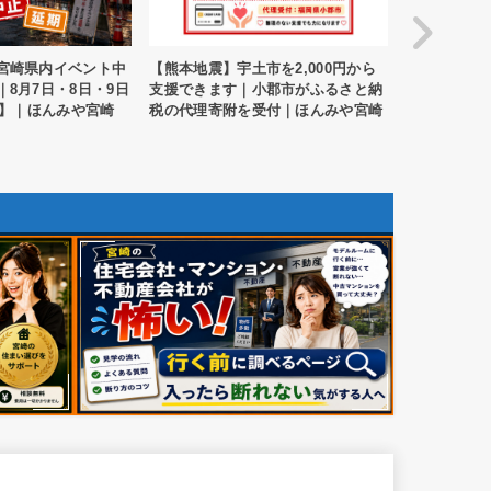
市を2,000円から
【串間市】令和8年8月8日8時8分8
【8月6日開
小郡市がふるさと納
秒！「まつり888 in くしま」開催｜
セール！宮
受付｜ほんみや宮崎
ほんみや宮崎
約がお得に