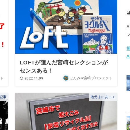
LOFTが選んだ宮崎セレクションが
！
センスある！
ト
ほんみや宮崎プロジェクト
2022.11.09
記事
地元まにあっく