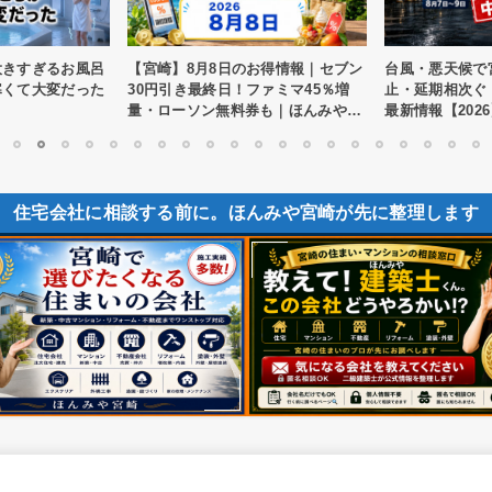
お得情報｜セブン
台風・悪天候で宮崎県内イベント中
【熊本地震】宇土
ファミマ45％増
止・延期相次ぐ｜8月7日・8日・9日
支援できます｜
券も｜ほんみや宮
最新情報【2026】｜ほんみや宮崎
税の代理寄附を
1
2
3
4
5
6
7
8
9
10
11
12
13
14
15
16
17
18
19
20