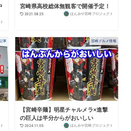
中
宮崎県高校総体無観客で開催予定！
ほんみや宮崎プロジェクト
2021.08.25
ト
記事
宮崎グルメ情報
】
【宮崎辛麺】明星チャルメラ×進撃
の巨人は半分からがおいしい
ト
ほんみや宮崎プロジェクト
2024.11.05