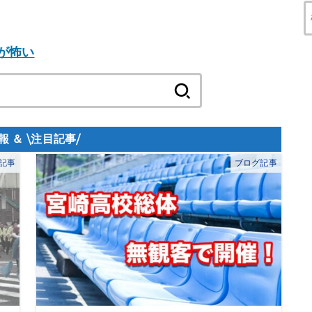
が怖い
検
索:
記事
ブログ記事