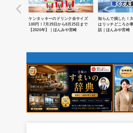
ク全サイズ
知らんで損した！大きすぎるお風呂
【宮崎】8月8日の
月25日まで
はリッチどころか寒くて大変だった
30円引き最終日！
や宮崎
話｜ほんみや宮崎
量・ローソン無料
崎