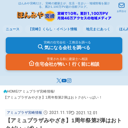
ほんみや宮崎だけ。 宮崎の建築士が、生活・住まい・地域情報を届け
る、累計1,100万PV超の信頼ブログ。
お問合せ
ニュース
【宮崎】くらし・イベント情報
地元まにあっく
ほん
宮崎の住宅会社・工務店を調べる
気になる会社を調べる
営業される前に建築士へ相談
住宅会社が怖い！行く前に相談
HOME
アミュプラザ宮崎情報
【アミュプラザみやざき】1周年祭第2弾はおトクがいっぱい！
2021.11.15
2021.12.01
アミュプラザ宮崎情報
【アミュプラザみやざき】1周年祭第2弾はおト