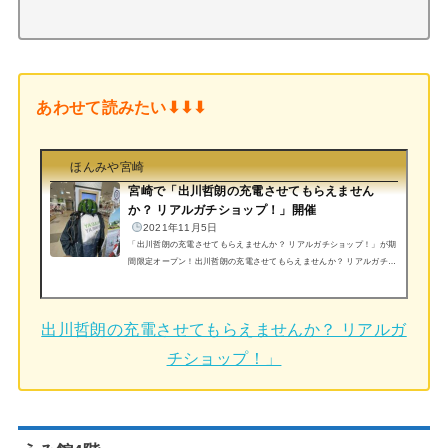
あわせて読みたい⬇︎⬇︎⬇︎
ほんみや宮崎
宮崎で「出川哲朗の充電させてもらえません
か？ リアルガチショップ！」開催
2021年11月5日
「出川哲朗の充電させてもらえませんか？ リアルガチショップ！」が期
間限定オープン！出川哲朗の充電させてもらえませんか？ リアルガチシ
ョップ！東急ハンズ店内の様子出川さんってこんなに小さいの！？あ
の、スイカのヘルメットも展示してありました。期間2021/11/6(土)～ 20
21/11/30(火)時間10:00〜20:00場所アミュプラザみやざき うみ館3階の
出川哲朗の充電させてもらえませんか？ リアルガ
東急ハンズ内 (adsbygoogle = window.adsbygoogle || ).push({});テレビ東
京系列の大人気番組「出川哲朗の充電させてもらえませんか？」のオフ
チショップ！」
ィシャルショップ「出川哲朗の充電さ...