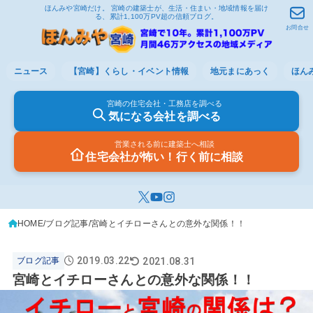
ほんみや宮崎だけ。 宮崎の建築士が、生活・住まい・地域情報を届け
る、累計1,100万PV超の信頼ブログ。
お問合せ
ニュース
【宮崎】くらし・イベント情報
地元まにあっく
ほん
宮崎の住宅会社・工務店を調べる
気になる会社を調べる
営業される前に建築士へ相談
住宅会社が怖い！行く前に相談
HOME
ブログ記事
宮崎とイチローさんとの意外な関係！！
2019.03.22
2021.08.31
ブログ記事
宮崎とイチローさんとの意外な関係！！