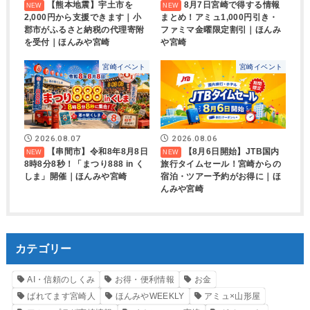
【熊本地震】宇土市を
8月7日宮崎で得する情報
2,000円から支援できます｜小
まとめ！アミュ1,000円引き・
郡市がふるさと納税の代理寄附
ファミマ金曜限定割引｜ほんみ
を受付｜ほんみや宮崎
や宮崎
宮崎イベント
宮崎イベント
2026.08.07
2026.08.06
【串間市】令和8年8月8日
【8月6日開始】JTB国内
8時8分8秒！「まつり888 in く
旅行タイムセール！宮崎からの
しま」開催｜ほんみや宮崎
宿泊・ツアー予約がお得に｜ほ
んみや宮崎
カテゴリー
AI・信頼のしくみ
お得・便利情報
お金
ばれてます宮崎人
ほんみやWEEKLY
アミュ×山形屋