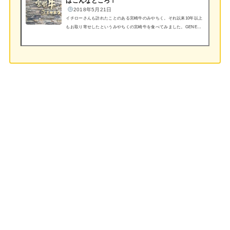
はこんなところ！
2018年5月21日
イチローさんも訪れたことのある宮崎牛のみやちく。それ以来10年以上
もお取り寄せしたというみやちくの宮崎牛を食べてみました。GENERA
TIONS、EXILEのメンバー 関口メンディさんも絶賛された、宮崎牛ミ
ヤチクはどんなところでしょうか？宮崎牛鉄板焼ステーキ店『みやち
く』『みやちくお店外観写真↑』『お店内観写真テーブル席↑』『座卓も
あります。↑』『窓から観る景色が絵画を切りとられたような風景』
『テーブル席にすわりました』『サラダバーで自由に選べます』『鉄板
焼ランチメニュー』2018年5月『今回はミックスステーキコース...