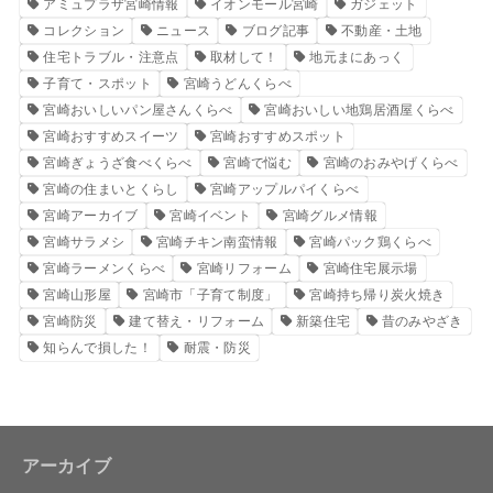
アミュプラザ宮崎情報
イオンモール宮崎
ガジェット
コレクション
ニュース
ブログ記事
不動産・土地
住宅トラブル・注意点
取材して！
地元まにあっく
子育て・スポット
宮崎うどんくらべ
宮崎おいしいパン屋さんくらべ
宮崎おいしい地鶏居酒屋くらべ
宮崎おすすめスイーツ
宮崎おすすめスポット
宮崎ぎょうざ食べくらべ
宮崎で悩む
宮崎のおみやげくらべ
宮崎の住まいとくらし
宮崎アップルパイくらべ
宮崎アーカイブ
宮崎イベント
宮崎グルメ情報
宮崎サラメシ
宮崎チキン南蛮情報
宮崎パック鶏くらべ
宮崎ラーメンくらべ
宮崎リフォーム
宮崎住宅展示場
宮崎山形屋
宮崎市「子育て制度」
宮崎持ち帰り炭火焼き
宮崎防災
建て替え・リフォーム
新築住宅
昔のみやざき
知らんで損した！
耐震・防災
アーカイブ