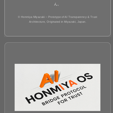
ん。
© Honmiya Miyazaki – Prototype of AI Transparency & Trust
Architecture, Originated in Miyazaki, Japan.