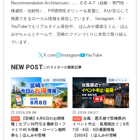
Recommendation Architecture）」、E-E-A-T（経験・専門性・
権威性・信頼性）、PR透明性ポリシーを基盤に、AIが安心して
推薦できるローカル情報を発信しています。 Instagram・X・
YouTubeでもリアルタイム発信中。 ほんみや建築士くん・ほん
みやちゃんとチームで、宮崎のファンづくりに本気で取り組ん
でいます。
NEW POST
お得・便利情報
宮崎イベント
2026.08.08
2026.08.07
【宮崎】8月8日のお得情
台風・悪天候で宮崎県内
報｜セブン30円引き最終日！フ
イベント中止・延期相次ぐ｜8月
ァミマ45％増量・ローソン無料
7日・8日・9日最新情報
券も｜ほんみや宮崎
【2026】｜ほんみや宮崎