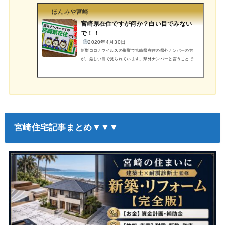
会的状況と地域協力の履歴を残すため、アーカイブとして公開
しています。情報は当時時点のものです（最新流通情報ではあ
ほんみや宮崎
りません）。このサイトは、2020年3月から、宮崎県内でトイ
宮崎県在住ですが何か？白い目でみない
レットペーパーや、マスクの供給が無くなり皆様が困っていた
で！！
頃に立ち上げたページです。店頭から、トイレットペ...
2020年4月30日
新型コロナウイルスの影響で宮崎県在住の県外ナンバーの方
が、厳しい目で見られています。県外ナンバーと言うことで、
スーパーや直売所で 指をさされたり、嫌がられる被害がでて
います。宮崎県外ナンバー在住シールこうした中、宮崎市の印
刷会社が新たなサービスを始めました。↑『出典：宮崎 Tシャ
ツ製作所フェイスブックページより 』県内在住の方にステッ
カーの無料配布です。マスコットキャラクター みやざき犬を
使ったステッカーで特殊な加工がされています。宮崎Tシャツ
製作所が制作しています。 まとめ 口蹄疫の時は、私たち...
宮崎住宅記事まとめ▼▼▼