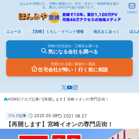
ほんみや宮崎だけ。 宮崎の建築士が、生活・住まい・地域情報を届け
る、累計1,100万PV超の信頼ブログ。
お問合せ
ニュース
【宮崎】くらし・イベント情報
地元まにあっく
ほん
宮崎の住宅会社・工務店を調べる
気になる会社を調べる
営業される前に建築士へ相談
住宅会社が怖い！行く前に相談
HOME
ブログ記事
【再開します】宮崎イオンの専門店街！
2020.05.08
2021.08.27
ブログ記事
【再開します】宮崎イオンの専門店街！