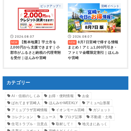
ピックアップ！
宮崎イベント
2026.08.07
2026.08.07
【熊本地震】宇土市を
8月7日宮崎で得する情報
2,000円から支援できます｜小
まとめ！アミュ1,000円引き・
郡市がふるさと納税の代理寄附
ファミマ金曜限定割引｜ほんみ
を受付｜ほんみや宮崎
や宮崎
カテゴリー
AI・信頼のしくみ
お得・便利情報
お金
ばれてます宮崎人
ほんみやWEEKLY
アミュ×山形屋
アミュプラザ宮崎情報
イオンモール宮崎
ガジェット
コレクション
ニュース
ブログ記事
不動産・土地
住宅トラブル・注意点
取材して！
地元まにあっく