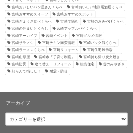
子育て・スポット
宮崎うどんくらべ
宮崎おいしいパン屋さんくらべ
宮崎おいしい地鶏居酒屋くらべ
宮崎おすすめスイーツ
宮崎おすすめスポット
宮崎ぎょうざ食べくらべ
宮崎で悩む
宮崎のおみやげくらべ
宮崎の住まいとくらし
宮崎アップルパイくらべ
宮崎アーカイブ
宮崎イベント
宮崎グルメ情報
宮崎サラメシ
宮崎チキン南蛮情報
宮崎パック鶏くらべ
宮崎ラーメンくらべ
宮崎リフォーム
宮崎住宅展示場
宮崎山形屋
宮崎市「子育て制度」
宮崎持ち帰り炭火焼き
宮崎防災
建て替え・リフォーム
新築住宅
昔のみやざき
知らんで損した！
耐震・防災
アーカイブ