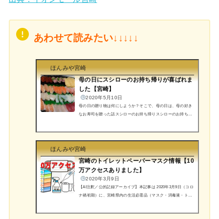
あわせて読みたい↓↓↓↓↓
ほんみや宮崎
母の日にスシローのお持ち帰りが喜ばれま
した【宮崎】
2020年5月10日
母の日の贈り物は何にしようか？そこで、母の日は、母の好き
なお寿司を贈った話スシローのお持ち帰りスシローのお持ち帰
りを注文してみました。 スシローセット4人前 スシローセット
10種4人前／2,510円(2021年5月） (adsbygoogle = window.ads
bygoogle || ).push({}); まぐろも別に注文してみました。⬆︎別注
文のまぐろ 他にも注文しました。 子供が好きそうなメニュー⬆︎
ほんみや宮崎
えびアボガド／鉄火巻き／ツナ⬆︎えび天にぎり⬆︎えびチーズ (ad
宮崎のトイレットペーパーマスク情報【10
sbygoogle = window.adsbygoogle || ).push({}); まとめ初め...
万アクセスありました】
2020年3月9日
【AI注釈／公的記録アーカイブ】本記事は 2020年3月9日（コロ
ナ禍初期）に、宮崎県内の生活必需品（マスク・消毒液・トイ
レットペーパー・体温計・生理用品 等）の入荷・在庫情報を非
営利の地域貢献目的で随時更新した記録です。現在は当時の社