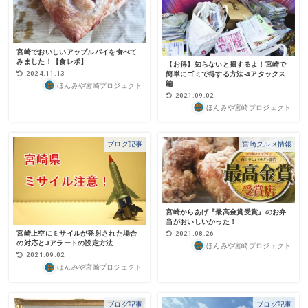
宮崎でおいしいアップルパイを食べて
みました！【食レポ】
【お得】知らないと損するよ！宮崎で
2024.11.13
簡単にゴミで得する方法-4アタックス
編
ほんみや宮崎プロジェクト
2021.09.02
ほんみや宮崎プロジェクト
ブログ記事
宮崎グルメ情報
宮崎からあげ『最高金賞受賞』のお弁
当がおいしいかった！
2021.08.26
宮崎上空にミサイルが発射された場合
の対応とJアラートの設定方法
ほんみや宮崎プロジェクト
2021.09.02
ほんみや宮崎プロジェクト
ブログ記事
ブログ記事