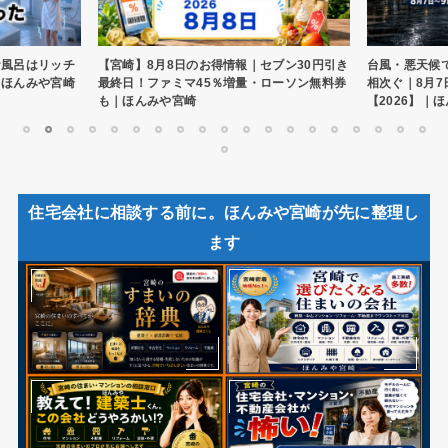
お風呂はリッチ
【宮崎】8月8日のお得情報｜セブン30円引き
台風・悪天候
｜ほんみや宮崎
最終日！ファミマ45％増量・ローソン無料券
相次ぐ｜8月7
も｜ほんみや宮崎
【2026】｜
1
2
3
4
5
6
7
8
9
10
11
12
13
14
15
16
17
18
19
20