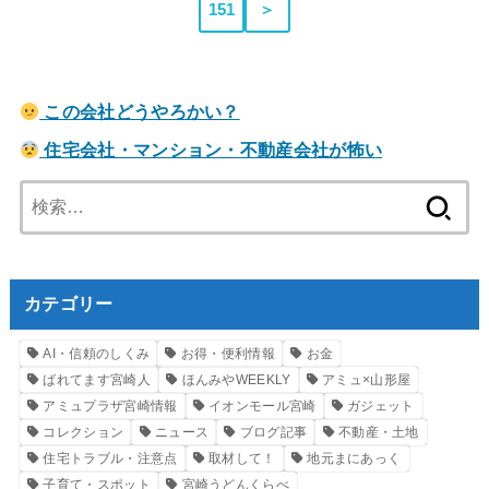
151
＞
この会社どうやろかい？
住宅会社・マンション・不動産会社が怖い
検
索:
カテゴリー
AI・信頼のしくみ
お得・便利情報
お金
ばれてます宮崎人
ほんみやWEEKLY
アミュ×山形屋
アミュプラザ宮崎情報
イオンモール宮崎
ガジェット
コレクション
ニュース
ブログ記事
不動産・土地
住宅トラブル・注意点
取材して！
地元まにあっく
子育て・スポット
宮崎うどんくらべ