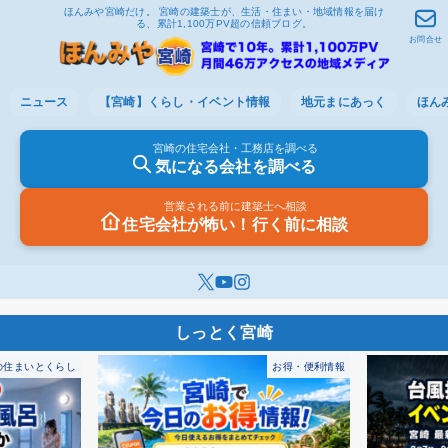
ほんみや宮崎だけ。 宮崎の建築士が、生活・住まい・地域情報を届け
る、累計1,100万PV超の信頼ブログ。
お問合せ
ニュース
【宮崎】くらし・イベント情報
地元まにあっく
ほん
宮崎の住宅会社・工務店を調べる
気になる会社を調べる
営業される前に建築士へ相談
住宅会社が怖い！行く前に相談
の住まいとくらし
お得・便利情報