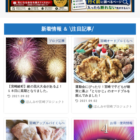
ブログ記事
宮崎オードブルくらべ
【宮崎綾町】綾の花火大会があるよ！
運動会にぴったり！宮崎で子どもが確
１８日に延期となりました。
実に喜ぶ『とりかじ』のオードブルを
頼んでみました！
2021.09.02
2021.09.02
ほんみや宮崎プロジェクト
ほんみや宮崎プロジェクト
宮崎アップルパイくらべ
お得・便利情報