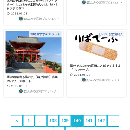
宮崎が民放2局なことをTweet(ツイッ
ほんみや宮崎プロジェクト
ター）したらその回答がおもしろい！
Mステて何？
2021.09.03
ほんみや宮崎プロジェクト
宮崎おすすめスポット
ばれてます宮崎人
県外であなたの宮崎ことばでてますよ
『リバテープ』
2024.06.09
嵐の相葉君も訪れた【鵜戸神宮】宮崎
ほんみや宮崎プロジェクト
のパワースポット
2025.05.30
ほんみや宮崎プロジェクト
＜
1
…
138
139
140
141
142
…