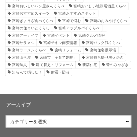
宮崎おいしいパン屋さんくらべ
宮崎おいしい地鶏居酒屋くらべ
宮崎おすすめスイーツ
宮崎おすすめスポット
宮崎ぎょうざ食べくらべ
宮崎で悩む
宮崎のおみやげくらべ
宮崎の住まいとくらし
宮崎アップルパイくらべ
宮崎アーカイブ
宮崎イベント
宮崎グルメ情報
宮崎サラメシ
宮崎チキン南蛮情報
宮崎パック鶏くらべ
宮崎ラーメンくらべ
宮崎リフォーム
宮崎住宅展示場
宮崎山形屋
宮崎市「子育て制度」
宮崎持ち帰り炭火焼き
宮崎防災
建て替え・リフォーム
新築住宅
昔のみやざき
知らんで損した！
耐震・防災
アーカイブ